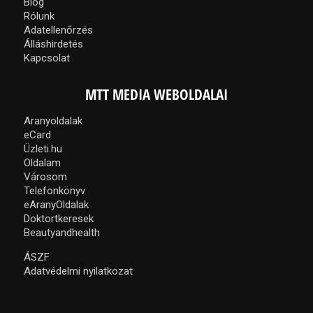
Blog
Rólunk
Adatellenőrzés
Álláshirdetés
Kapcsolat
MTT MEDIA WEBOLDALAI
Aranyoldalak
eCard
Üzleti.hu
Oldalam
Városom
Telefonkönyv
eAranyOldalak
Doktortkeresek
Beautyandhealth
ÁSZF
Adatvédelmi nyilatkozat