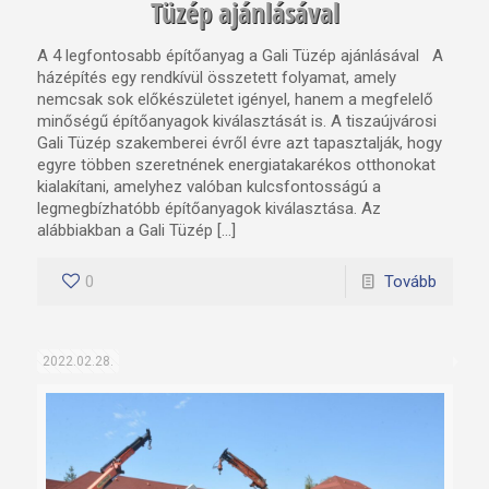
Tüzép ajánlásával
A 4 legfontosabb építőanyag a Gali Tüzép ajánlásával A
házépítés egy rendkívül összetett folyamat, amely
nemcsak sok előkészületet igényel, hanem a megfelelő
minőségű építőanyagok kiválasztását is. A tiszaújvárosi
Gali Tüzép szakemberei évről évre azt tapasztalják, hogy
egyre többen szeretnének energiatakarékos otthonokat
kialakítani, amelyhez valóban kulcsfontosságú a
legmegbízhatóbb építőanyagok kiválasztása. Az
alábbiakban a Gali Tüzép […]
0
Tovább
2022.02.28.