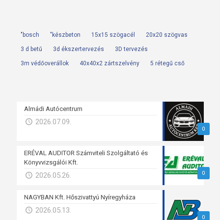
"bosch
"készbeton
15x15 szögacél
20x20 szögvas
3 d betű
3d ékszertervezés
3D tervezés
3m védőoverállok
40x40x2 zártszelvény
5 rétegű cső
Almádi Autócentrum
2026.07.09.
0
ERÉVAL AUDITOR Számviteli Szolgáltató és
Könyvvizsgálói Kft.
0
2026.05.26.
NAGYBAN Kft. Hőszivattyú Nyíregyháza
2026.05.13.
0