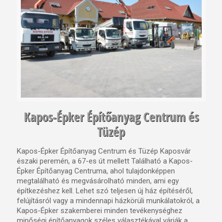
Kapos-Épker Építőanyag Centrum és
Tüzép
Kapos-Épker Építőanyag Centrum és Tüzép Kaposvár
északi peremén, a 67-es út mellett Található a Kapos-
Épker Építőanyag Centruma, ahol tulajdonképpen
megtalálható és megvásárolható minden, ami egy
építkezéshez kell. Lehet szó teljesen új ház építéséről,
felújításról vagy a mindennapi házkörüli munkálatokról, a
Kapos-Épker szakemberei minden tevékenységhez
minőségi építőanyagok széles választékával várják a