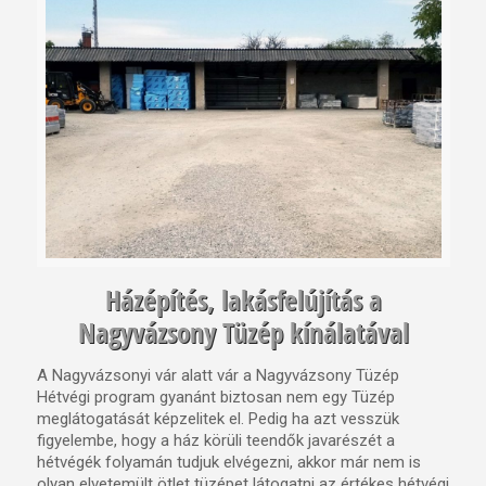
Házépítés, lakásfelújítás a
Nagyvázsony Tüzép kínálatával
A Nagyvázsonyi vár alatt vár a Nagyvázsony Tüzép
Hétvégi program gyanánt biztosan nem egy Tüzép
meglátogatását képzelitek el. Pedig ha azt vesszük
figyelembe, hogy a ház körüli teendők javarészét a
hétvégék folyamán tudjuk elvégezni, akkor már nem is
olyan elvetemült ötlet tüzépet látogatni az értékes hétvégi