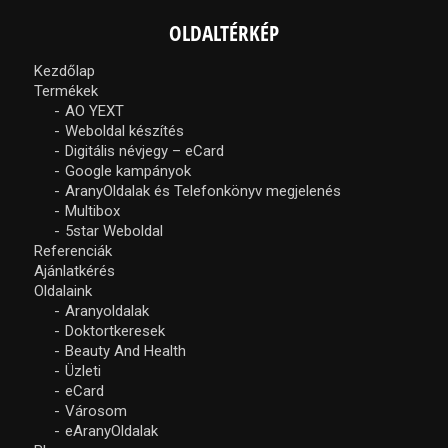
OLDALTÉRKÉP
Kezdőlap
Termékek
AO YEXT
Weboldal készítés
Digitális névjegy – eCard
Google kampányok
AranyOldalak és Telefonkönyv megjelenés
Multibox
5star Weboldal
Referenciák
Ajánlatkérés
Oldalaink
Aranyoldalak
Doktortkeresek
Beauty And Health
Üzleti
eCard
Városom
eAranyOldalak