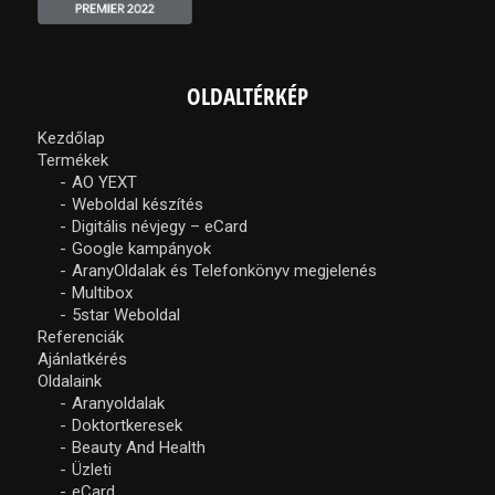
OLDALTÉRKÉP
Kezdőlap
Termékek
AO YEXT
Weboldal készítés
Digitális névjegy – eCard
Google kampányok
AranyOldalak és Telefonkönyv megjelenés
Multibox
5star Weboldal
Referenciák
Ajánlatkérés
Oldalaink
Aranyoldalak
Doktortkeresek
Beauty And Health
Üzleti
eCard