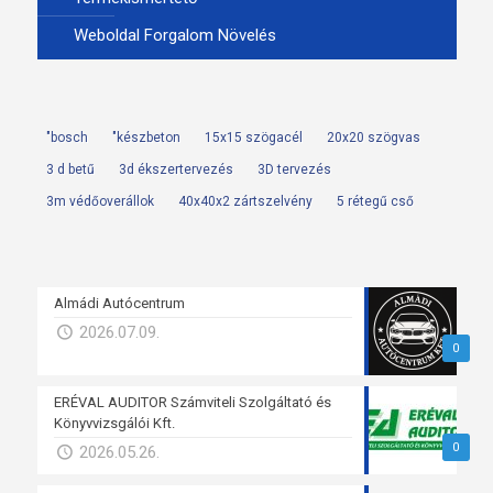
Weboldal Forgalom Növelés
"bosch
"készbeton
15x15 szögacél
20x20 szögvas
3 d betű
3d ékszertervezés
3D tervezés
3m védőoverállok
40x40x2 zártszelvény
5 rétegű cső
Almádi Autócentrum
2026.07.09.
0
ERÉVAL AUDITOR Számviteli Szolgáltató és
Könyvvizsgálói Kft.
0
2026.05.26.