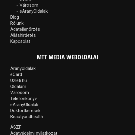
Városom
eAranyOldalak
Blog
Rólunk
Adatellenőrzés
Álláshirdetés
Kapcsolat
MTT MEDIA WEBOLDALAI
Aranyoldalak
eCard
Üzleti.hu
Oldalam
Városom
Telefonkönyv
eAranyOldalak
Doktortkeresek
Beautyandhealth
ÁSZF
Adatvédelmi nyilatkozat