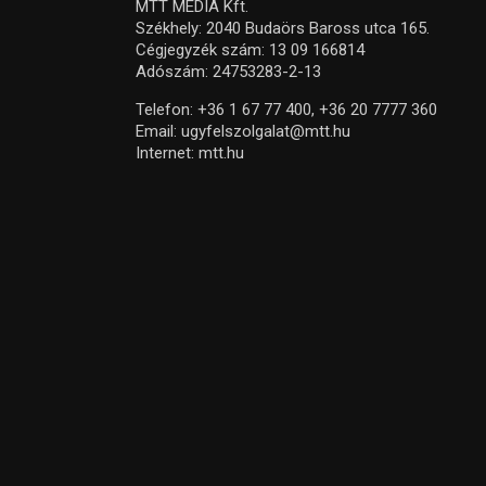
MTT MEDIA Kft.
Székhely: 2040 Budaörs Baross utca 165.
Cégjegyzék szám: 13 09 166814
Adószám: 24753283-2-13
Telefon:
+36 1 67 77 400,
+36 20 7777 360
Email:
ugyfelszolgalat@mtt.hu
Internet:
mtt.hu