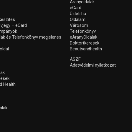
Aranyoldalak
eCard
Üzleti.hu
készítés
Oldalam
névjegy – eCard
Városom
ampányok
Telefonkönyv
lak és Telefonkönyv megjelenés
eAranyOldalak
Doktortkeresek
oldal
Beautyandhealth
ÁSZF
Adatvédelmi nyilatkozat
lak
resek
d Health
alak
s