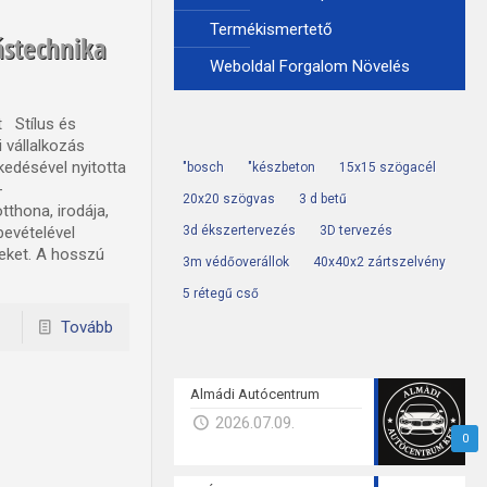
Termékismertető
ástechnika
Weboldal Forgalom Növelés
t Stílus és
 vállalkozás
kedésével nyitotta
"bosch
"készbeton
15x15 szögacél
-
20x20 szögvas
3 d betű
thona, irodája,
bevételével
3d ékszertervezés
3D tervezés
meket. A hosszú
3m védőoverállok
40x40x2 zártszelvény
5 rétegű cső
Tovább
Almádi Autócentrum
2026.07.09.
0