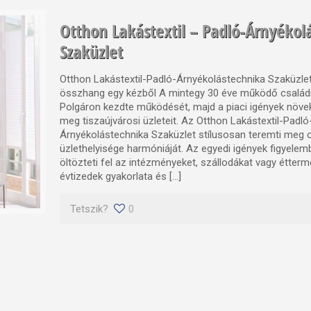
Otthon Lakástextil – Padló-Árnyékol
Szaküzlet
Otthon Lakástextil-Padló-Árnyékolástechnika Szaküzle
összhang egy kézből A mintegy 30 éve működő családi
Polgáron kezdte működését, majd a piaci igények növe
meg tiszaújvárosi üzleteit. Az Otthon Lakástextil-Padló
Árnyékolástechnika Szaküzlet stílusosan teremti meg ot
üzlethelyisége harmóniáját. Az egyedi igények figyelem
öltözteti fel az intézményeket, szállodákat vagy étter
évtizedek gyakorlata és […]
Tetszik?
0