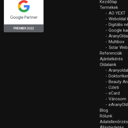
Kezdőlap
Termékek
AO YEXT
Weboldal 
Digitális 
Google k
AranyOlda
Multibox
5star Web
Referenciák
Ajánlatkérés
Oldalaink
Aranyolda
Doktortke
Beauty An
Üzleti
eCard
Városom
eAranyOld
Blog
Rólunk
Adatellenőrzé
Álláshirdetés