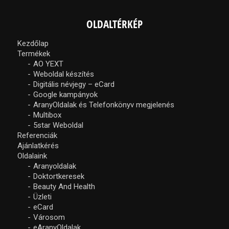
OLDALTÉRKÉP
Kezdőlap
Termékek
AO YEXT
Weboldal készítés
Digitális névjegy – eCard
Google kampányok
AranyOldalak és Telefonkönyv megjelenés
Multibox
5star Weboldal
Referenciák
Ajánlatkérés
Oldalaink
Aranyoldalak
Doktortkeresek
Beauty And Health
Üzleti
eCard
Városom
eAranyOldalak