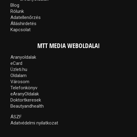
Blog
Rólunk
Adatellenőrzés
Álláshirdetés
Kapcsolat
MTT MEDIA WEBOLDALAI
Aranyoldalak
eCard
Üzleti.hu
Oldalam
Városom
Telefonkönyv
eAranyOldalak
Doktortkeresek
Beautyandhealth
ÁSZF
Adatvédelmi nyilatkozat