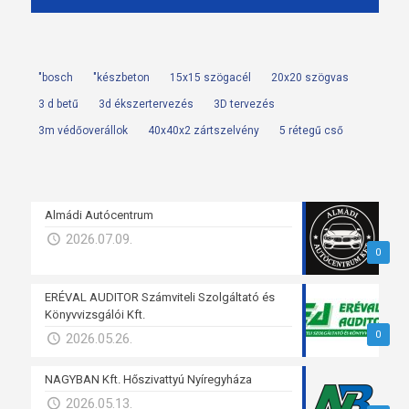
"bosch
"készbeton
15x15 szögacél
20x20 szögvas
3 d betű
3d ékszertervezés
3D tervezés
3m védőoverállok
40x40x2 zártszelvény
5 rétegű cső
Almádi Autócentrum
2026.07.09.
0
ERÉVAL AUDITOR Számviteli Szolgáltató és
Könyvvizsgálói Kft.
0
2026.05.26.
NAGYBAN Kft. Hőszivattyú Nyíregyháza
2026.05.13.