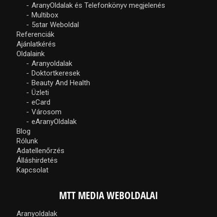
AranyOldalak és Telefonkönyv megjelenés
Multibox
5star Weboldal
Referenciák
Ajánlatkérés
Oldalaink
Aranyoldalak
Doktortkeresek
Beauty And Health
Üzleti
eCard
Városom
eAranyOldalak
Blog
Rólunk
Adatellenőrzés
Álláshirdetés
Kapcsolat
MTT MEDIA WEBOLDALAI
Aranyoldalak