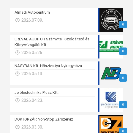
Almádi Autócentrum
2026.07.09.
0
ERÉVAL AUDITOR Számviteli Szolgáltató és
Könyvvizsgálói Kft.
0
2026.05.26.
NAGYBAN Kft. Hőszivattyú Nyíregyháza
2026.05.13.
0
Jelöléstechnika Plusz Kft.
2026.04.23.
0
DOKTORZÁR Non-Stop Zárszerviz
2026.03.30.
0