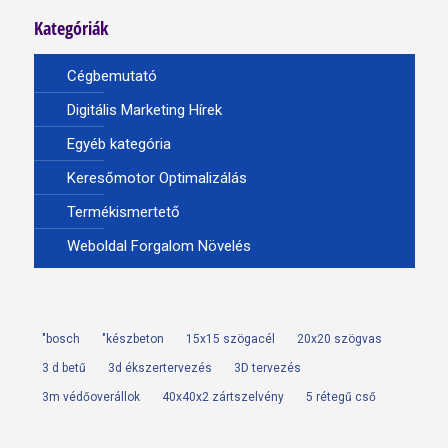
Kategóriák
Cégbemutató
Digitális Marketing Hírek
Egyéb kategória
Keresőmotor Optimalizálás
Termékismertető
Weboldal Forgalom Növelés
"bosch
"készbeton
15x15 szögacél
20x20 szögvas
3 d betű
3d ékszertervezés
3D tervezés
3m védőoverállok
40x40x2 zártszelvény
5 rétegű cső