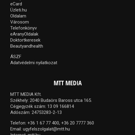
eCard
Üzleti.hu
Oldalam
Városom
Telefonkönyv
eAranyOldalak
Doktortkeresek
Beautyandhealth
ÁSZF
Adatvédelmi nyilatkozat
MTT MEDIA
MTT MEDIA Kft.
Székhely: 2040 Budaörs Baross utca 165.
Cégjegyzék szám: 13 09 166814
Adószám: 24753283-2-13
Telefon:
+36 1 67 77 400,
+36 20 7777 360
Email:
ugyfelszolgalat@mtt.hu