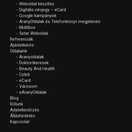
Weboldal készítés
Digitális névjegy – eCard
Google kampányok
AranyOldalak és Telefonkönyv megjelenés
Multibox
5star Weboldal
Referenciák
Ajánlatkérés
Oldalaink
Aranyoldalak
Doktortkeresek
Beauty And Health
Üzleti
eCard
Városom
eAranyOldalak
Blog
Rólunk
Adatellenőrzés
Álláshirdetés
Kapcsolat