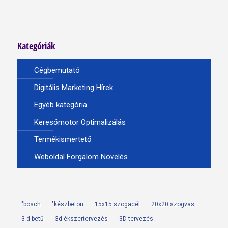
Kategóriák
Cégbemutató
Digitális Marketing Hírek
Egyéb kategória
Keresőmotor Optimalizálás
Termékismertető
Weboldal Forgalom Növelés
"bosch
"készbeton
15x15 szögacél
20x20 szögvas
3 d betű
3d ékszertervezés
3D tervezés