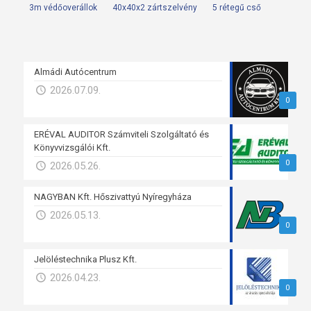
3m védőoverállok
40x40x2 zártszelvény
5 rétegű cső
Almádi Autócentrum
2026.07.09.
0
ERÉVAL AUDITOR Számviteli Szolgáltató és
Könyvvizsgálói Kft.
0
2026.05.26.
NAGYBAN Kft. Hőszivattyú Nyíregyháza
2026.05.13.
0
Jelöléstechnika Plusz Kft.
2026.04.23.
0