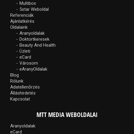
Multibox
5star Weboldal
Referenciák
Ajánlatkérés
Oldalaink
Aranyoldalak
Doktortkeresek
Beauty And Health
Üzleti
eCard
Városom
eAranyOldalak
Blog
Rólunk
Adatellenőrzés
Álláshirdetés
Kapcsolat
MTT MEDIA WEBOLDALAI
Aranyoldalak
eCard