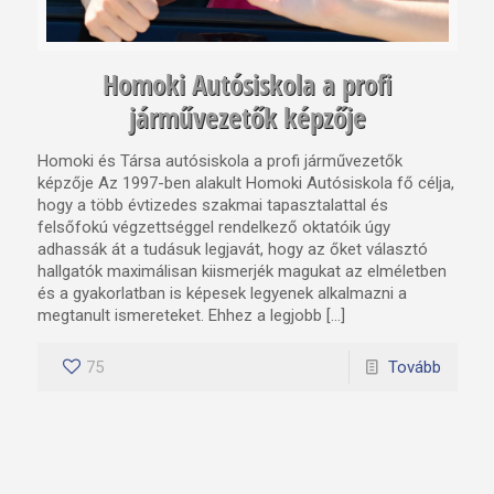
Homoki Autósiskola a profi
járművezetők képzője
Homoki és Társa autósiskola a profi járművezetők
képzője Az 1997-ben alakult Homoki Autósiskola fő célja,
hogy a több évtizedes szakmai tapasztalattal és
felsőfokú végzettséggel rendelkező oktatóik úgy
adhassák át a tudásuk legjavát, hogy az őket választó
hallgatók maximálisan kiismerjék magukat az elméletben
és a gyakorlatban is képesek legyenek alkalmazni a
megtanult ismereteket. Ehhez a legjobb […]
75
Tovább