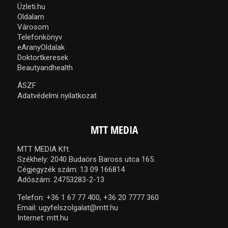
Üzleti.hu
Oldalam
Városom
Telefonkönyv
eAranyOldalak
Doktortkeresek
Beautyandhealth
ÁSZF
Adatvédelmi nyilatkozat
MTT MEDIA
MTT MEDIA Kft.
Székhely: 2040 Budaörs Baross utca 165.
Cégjegyzék szám: 13 09 166814
Adószám: 24753283-2-13
Telefon:
+36 1 67 77 400,
+36 20 7777 360
Email:
ugyfelszolgalat@mtt.hu
Internet:
mtt.hu