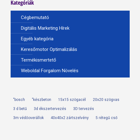
Kategóriák
Cégbemutató
Digitális Marketing Hírek
Egyéb kategória
Keresőmotor Optimalizálás
Termékismertető
Weboldal Forgalom Növelés
"bosch
"készbeton
15x15 szögacél
20x20 szögvas
3 d betű
3d ékszertervezés
3D tervezés
3m védőoverállok
40x40x2 zártszelvény
5 rétegű cső