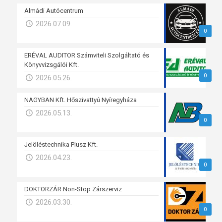
Almádi Autócentrum
2026.07.09.
0
ERÉVAL AUDITOR Számviteli Szolgáltató és
Könyvvizsgálói Kft.
0
2026.05.26.
NAGYBAN Kft. Hőszivattyú Nyíregyháza
2026.05.13.
0
Jelöléstechnika Plusz Kft.
2026.04.23.
0
DOKTORZÁR Non-Stop Zárszerviz
2026.03.30.
0