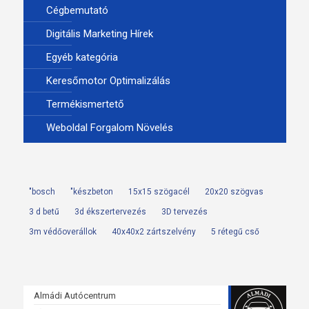
Cégbemutató
Digitális Marketing Hírek
Egyéb kategória
Keresőmotor Optimalizálás
Termékismertető
Weboldal Forgalom Növelés
"bosch
"készbeton
15x15 szögacél
20x20 szögvas
3 d betű
3d ékszertervezés
3D tervezés
3m védőoverállok
40x40x2 zártszelvény
5 rétegű cső
Almádi Autócentrum