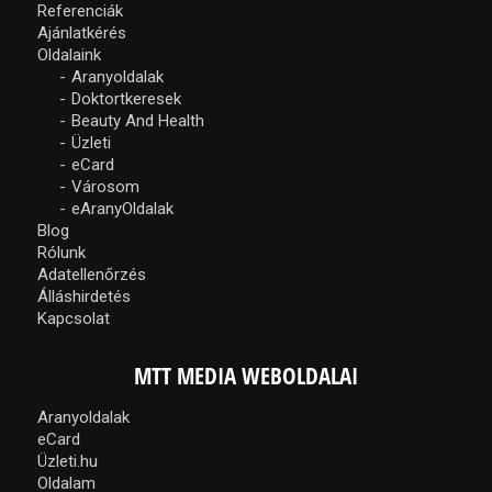
Referenciák
Ajánlatkérés
Oldalaink
Aranyoldalak
Doktortkeresek
Beauty And Health
Üzleti
eCard
Városom
eAranyOldalak
Blog
Rólunk
Adatellenőrzés
Álláshirdetés
Kapcsolat
MTT MEDIA WEBOLDALAI
Aranyoldalak
eCard
Üzleti.hu
Oldalam