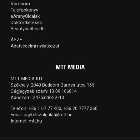
Városom
Telefonkönyv
eAranyOldalak
Doktortkeresek
Beautyandhealth
ÁSZF
Adatvédelmi nyilatkozat
MTT MEDIA
MTT MEDIA Kft.
Székhely: 2040 Budaörs Baross utca 165.
Cégjegyzék szám: 13 09 166814
Adószám: 24753283-2-13
Telefon:
+36 1 67 77 400,
+36 20 7777 360
Email:
ugyfelszolgalat@mtt.hu
Internet:
mtt.hu