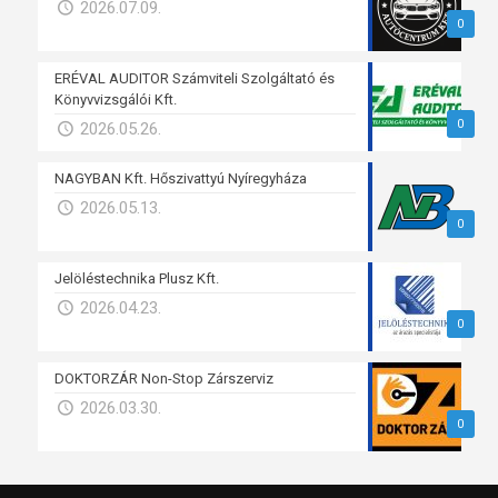
2026.07.09.
0
ERÉVAL AUDITOR Számviteli Szolgáltató és
Könyvvizsgálói Kft.
0
2026.05.26.
NAGYBAN Kft. Hőszivattyú Nyíregyháza
2026.05.13.
0
Jelöléstechnika Plusz Kft.
2026.04.23.
0
DOKTORZÁR Non-Stop Zárszerviz
2026.03.30.
0