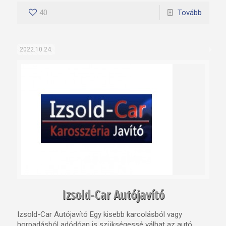
40
Tovább
2022.10.24.
Izsold-Car Autójavító
Izsold-Car Autójavító Egy kisebb karcolásból vagy
horpadásból adódóan is szükségessé válhat az autó