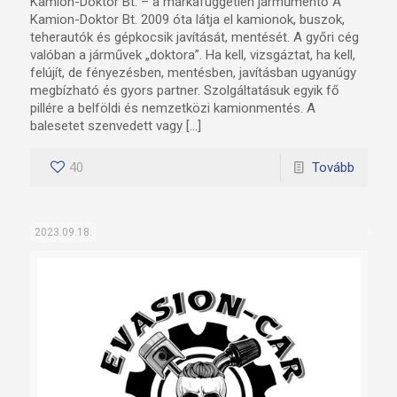
Kamion-Doktor Bt. – a márkafüggetlen járműmentő A
Kamion-Doktor Bt. 2009 óta látja el kamionok, buszok,
teherautók és gépkocsik javítását, mentését. A győri cég
valóban a járművek „doktora”. Ha kell, vizsgáztat, ha kell,
felújít, de fényezésben, mentésben, javításban ugyanúgy
megbízható és gyors partner. Szolgáltatásuk egyik fő
pillére a belföldi és nemzetközi kamionmentés. A
balesetet szenvedett vagy […]
40
Tovább
2023.09.18.