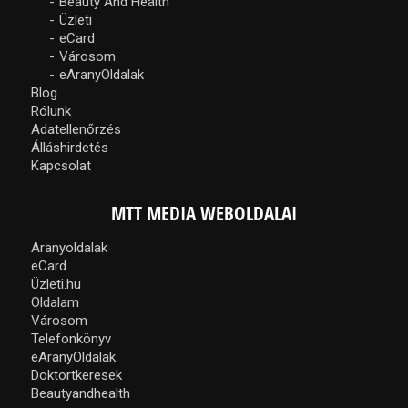
Beauty And Health
Üzleti
eCard
Városom
eAranyOldalak
Blog
Rólunk
Adatellenőrzés
Álláshirdetés
Kapcsolat
MTT MEDIA WEBOLDALAI
Aranyoldalak
eCard
Üzleti.hu
Oldalam
Városom
Telefonkönyv
eAranyOldalak
Doktortkeresek
Beautyandhealth