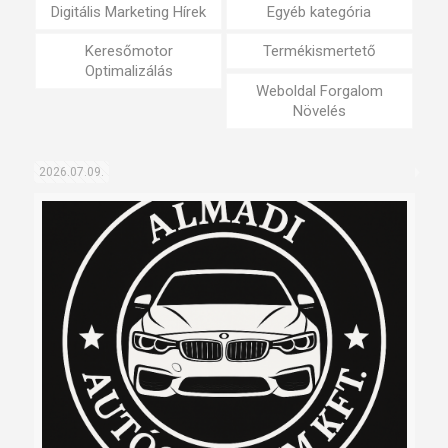
Digitális Marketing Hírek
Egyéb kategória
Keresőmotor
Termékismertető
Optimalizálás
Weboldal Forgalom
Növelés
2026.07.09.