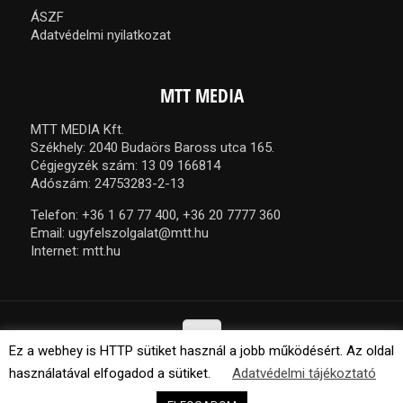
ÁSZF
Adatvédelmi nyilatkozat
MTT MEDIA
MTT MEDIA Kft.
Székhely: 2040 Budaörs Baross utca 165.
Cégjegyzék szám: 13 09 166814
Adószám: 24753283-2-13
Telefon:
+36 1 67 77 400,
+36 20 7777 360
Email:
ugyfelszolgalat@mtt.hu
Internet:
mtt.hu
Ez a webhey is HTTP sütiket használ a jobb működésért. Az oldal
használatával elfogadod a sütiket.
Adatvédelmi tájékoztató
© 2021 MTT Media Kft. Minden jog fenntartva.