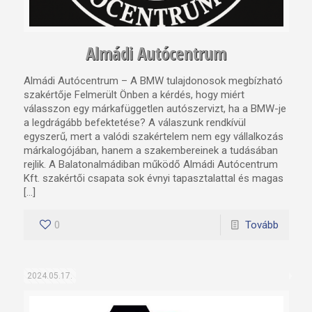
Almádi Autócentrum
Almádi Autócentrum – A BMW tulajdonosok megbízható
szakértője Felmerült Önben a kérdés, hogy miért
válasszon egy márkafüggetlen autószervizt, ha a BMW-je
a legdrágább befektetése? A válaszunk rendkívül
egyszerű, mert a valódi szakértelem nem egy vállalkozás
márkalogójában, hanem a szakembereinek a tudásában
rejlik. A Balatonalmádiban működő Almádi Autócentrum
Kft. szakértői csapata sok évnyi tapasztalattal és magas
[…]
0
Tovább
2024.05.17.