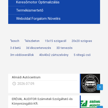
Keresőmotor Optimalizálás
Termékismertető
Weboldal Forgalom Növelés
"bosch
"készbeton
15x15 szögacél
20x20 szögvas
3 d betű
3d ékszertervezés
3D tervezés
3m védőoverállok
40x40x2 zártszelvény
5 rétegű cső
Almádi Autócentrum
2026.07.09.
0
ERÉVAL AUDITOR Számviteli Szolgáltató és
Könyvvizsgálói Kft.