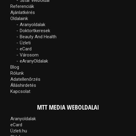
5star Weboldal
Referenciák
Ajánlatkérés
Oldalaink
Aranyoldalak
Doktortkeresek
Beauty And Health
Üzleti
eCard
Városom
eAranyOldalak
Blog
Rólunk
Adatellenőrzés
Álláshirdetés
Kapcsolat
MTT MEDIA WEBOLDALAI
Aranyoldalak
eCard
Üzleti.hu