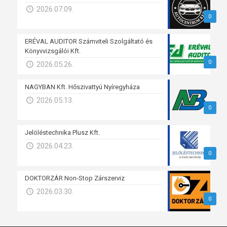
2026.07.09.
0
ERÉVAL AUDITOR Számviteli Szolgáltató és
Könyvvizsgálói Kft.
0
2026.05.26.
NAGYBAN Kft. Hőszivattyú Nyíregyháza
2026.05.13.
0
Jelöléstechnika Plusz Kft.
2026.04.23.
0
DOKTORZÁR Non-Stop Zárszerviz
2026.03.30.
0