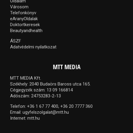
Oldalam
Városom
Telefonkönyv
eAranyOldalak
Doktortkeresek
Beautyandhealth
ÁSZF
Adatvédelmi nyilatkozat
MTT MEDIA
MTT MEDIA Kft.
Székhely: 2040 Budaörs Baross utca 165.
Cégjegyzék szám: 13 09 166814
Adószám: 24753283-2-13
Telefon:
+36 1 67 77 400,
+36 20 7777 360
Email:
ugyfelszolgalat@mtt.hu
Internet:
mtt.hu