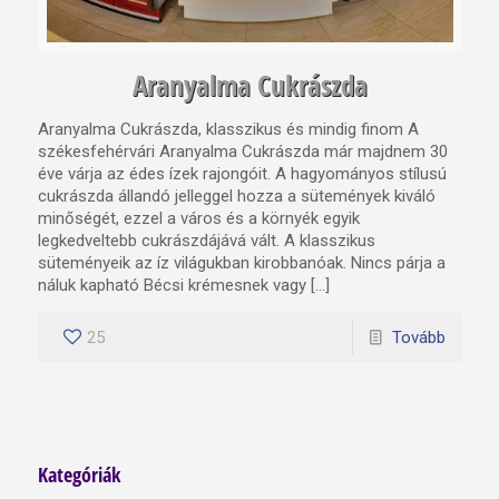
Aranyalma Cukrászda
Aranyalma Cukrászda, klasszikus és mindig finom A
székesfehérvári Aranyalma Cukrászda már majdnem 30
éve várja az édes ízek rajongóit. A hagyományos stílusú
cukrászda állandó jelleggel hozza a sütemények kiváló
minőségét, ezzel a város és a környék egyik
legkedveltebb cukrászdájává vált. A klasszikus
süteményeik az íz világukban kirobbanóak. Nincs párja a
náluk kapható Bécsi krémesnek vagy […]
25
Tovább
Kategóriák