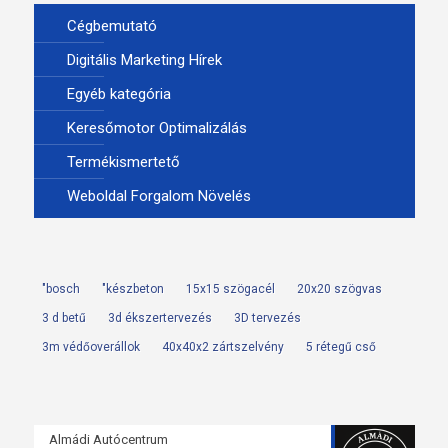
Cégbemutató
Digitális Marketing Hírek
Egyéb kategória
Keresőmotor Optimalizálás
Termékismertető
Weboldal Forgalom Növelés
"bosch
"készbeton
15x15 szögacél
20x20 szögvas
3 d betű
3d ékszertervezés
3D tervezés
3m védőoverállok
40x40x2 zártszelvény
5 rétegű cső
Almádi Autócentrum