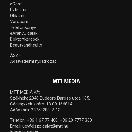
eCard
Üzleti.hu
Oldalam
Városom
Telefonkönyv
eAranyOldalak
Doktortkeresek
Beautyandhealth
ÁSZF
Adatvédelmi nyilatkozat
MTT MEDIA
MTT MEDIA Kft.
Székhely: 2040 Budaörs Baross utca 165.
Cégjegyzék szám: 13 09 166814
Adószám: 24753283-2-13
Telefon:
+36 1 67 77 400,
+36 20 7777 360
Email:
ugyfelszolgalat@mtt.hu