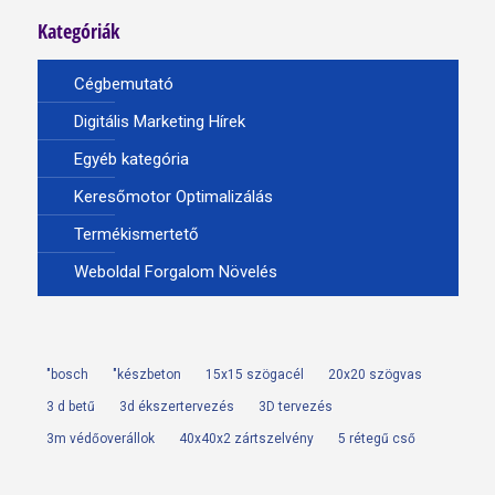
Kategóriák
Cégbemutató
Digitális Marketing Hírek
Egyéb kategória
Keresőmotor Optimalizálás
Termékismertető
Weboldal Forgalom Növelés
"bosch
"készbeton
15x15 szögacél
20x20 szögvas
3 d betű
3d ékszertervezés
3D tervezés
3m védőoverállok
40x40x2 zártszelvény
5 rétegű cső