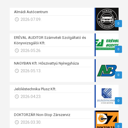
Almádi Autócentrum
2026.07.09.
0
ERÉVAL AUDITOR Számviteli Szolgáltató és
Könyvvizsgálói Kft.
0
2026.05.26.
NAGYBAN Kft. Hőszivattyú Nyíregyháza
2026.05.13.
0
Jelöléstechnika Plusz Kft.
2026.04.23.
0
DOKTORZÁR Non-Stop Zárszerviz
2026.03.30.
0