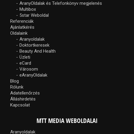
AranyOldalak és Telefonkönyv megjelenés
Multibox
5star Weboldal
Referenciák
Ajánlatkérés
Oldalaink
Aranyoldalak
Doktortkeresek
Beauty And Health
Üzleti
eCard
Városom
eAranyOldalak
Blog
Rólunk
Adatellenőrzés
Álláshirdetés
Kapcsolat
MTT MEDIA WEBOLDALAI
Aranyoldalak