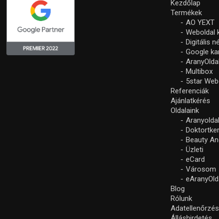
Kezdőlap
Termékek
AO YEXT
Weboldal 
Digitális 
Google k
AranyOlda
Multibox
5star Web
Referenciák
Ajánlatkérés
Oldalaink
Aranyolda
Doktortke
Beauty An
Üzleti
eCard
Városom
eAranyOld
Blog
Rólunk
Adatellenőrzé
Álláshirdetés