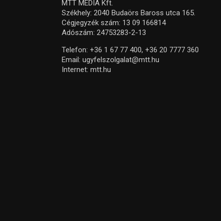
MTT MEDIA Kft.
Székhely: 2040 Budaörs Baross utca 165.
Cégjegyzék szám: 13 09 166814
Adószám: 24753283-2-13
Telefon:
+36 1 67 77 400,
+36 20 7777 360
Email:
ugyfelszolgalat@mtt.hu
Internet:
mtt.hu