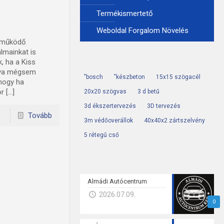
Termékismertető
Weboldal Forgalom Növelés
e működő
lmainkat is
, ha a Kiss
ogva mégsem
"bosch
"készbeton
15x15 szögacél
 hogy ha
r […]
20x20 szögvas
3 d betű
3d ékszertervezés
3D tervezés
Tovább
3m védőoverállok
40x40x2 zártszelvény
5 rétegű cső
Almádi Autócentrum
2026.07.09.
0