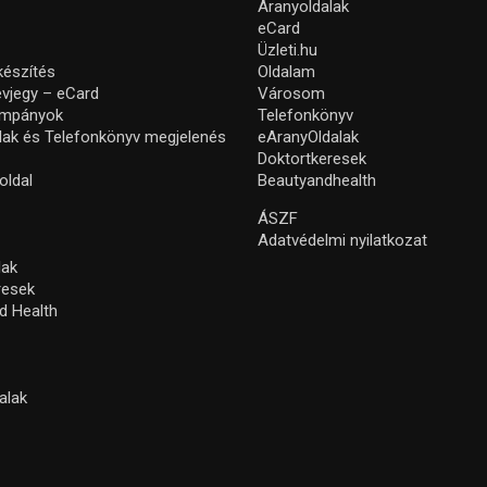
Aranyoldalak
eCard
Üzleti.hu
készítés
Oldalam
névjegy – eCard
Városom
ampányok
Telefonkönyv
lak és Telefonkönyv megjelenés
eAranyOldalak
Doktortkeresek
oldal
Beautyandhealth
ÁSZF
Adatvédelmi nyilatkozat
lak
resek
d Health
alak
s