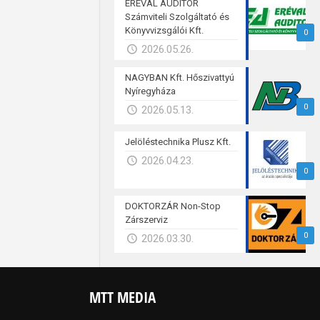
ERÉVAL AUDITOR
Számviteli Szolgáltató és
Könyvvizsgálói Kft.
0
2026.05.26.
NAGYBAN Kft. Hőszivattyú
Nyíregyháza
0
2026.05.13.
Jelöléstechnika Plusz Kft.
2026.04.23.
0
DOKTORZÁR Non-Stop
Zárszerviz
0
2026.03.30.
MTT MEDIA