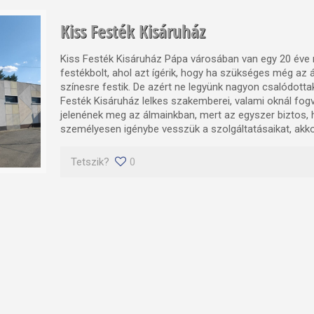
Kiss Festék Kisáruház
Kiss Festék Kisáruház Pápa városában van egy 20 év
festékbolt, ahol azt ígérik, hogy ha szükséges még az á
színesre festik. De azért ne legyünk nagyon csalódottak
Festék Kisáruház lelkes szakemberei, valami oknál f
jelenének meg az álmainkban, mert az egyszer biztos,
személyesen igénybe vesszük a szolgáltatásaikat, akko
Tetszik?
0