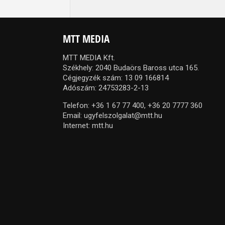
MTT MEDIA
MTT MEDIA Kft.
Székhely: 2040 Budaörs Baross utca 165.
Cégjegyzék szám: 13 09 166814
Adószám: 24753283-2-13
Telefon:
+36 1 67 77 400,
+36 20 7777 360
Email:
ugyfelszolgalat@mtt.hu
Internet:
mtt.hu