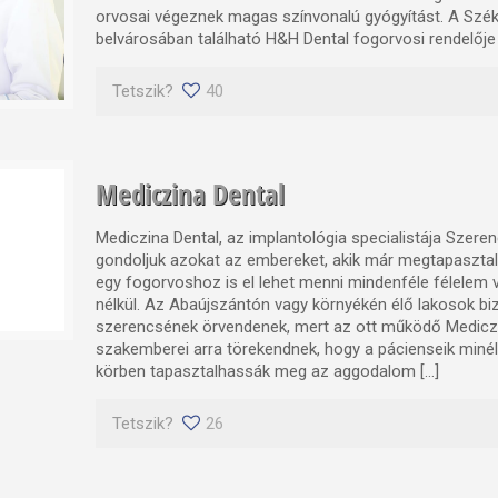
orvosai végeznek magas színvonalú gyógyítást. A Szé
belvárosában található H&H Dental fogorvosi rendelője 
Tetszik?
40
Mediczina Dental
Mediczina Dental, az implantológia specialistája Szer
gondoljuk azokat az embereket, akik már megtapasztal
egy fogorvoshoz is el lehet menni mindenféle félelem
nélkül. Az Abaújszántón vagy környékén élő lakosok biz
szerencsének örvendenek, mert az ott működő Medicz
szakemberei arra törekendnek, hogy a pácienseik miné
körben tapasztalhassák meg az aggodalom […]
Tetszik?
26