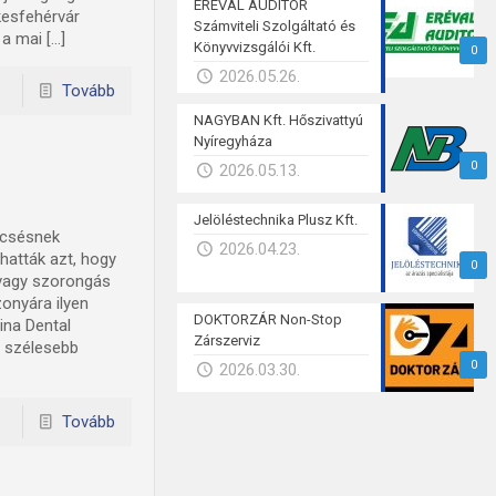
ERÉVAL AUDITOR
kesfehérvár
Számviteli Szolgáltató és
a mai […]
Könyvvizsgálói Kft.
0
2026.05.26.
Tovább
NAGYBAN Kft. Hőszivattyú
Nyíregyháza
0
2026.05.13.
Jelöléstechnika Plusz Kft.
encsésnek
2026.04.23.
hatták azt, hogy
0
 vagy szorongás
onyára ilyen
DOKTORZÁR Non-Stop
ina Dental
Zárszerviz
l szélesebb
0
2026.03.30.
Tovább