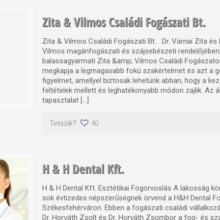
Zita & Vilmos Családi Fogászati Bt.
Zita & Vilmos Családi Fogászati Bt. Dr. Várnai Zita és 
Vilmos magánfogászati és szájsebészeti rendelőjében
balassagyarmati Zita &amp; Vilmos Családi Fogászat
megkapja a legmagasabb fokú szakértelmet és azt a
figyelmet, amellyel biztosak lehetünk abban, hogy a kez
feltételek mellett és leghatékonyabb módon zajlik. Az á
tapasztalat […]
Tetszik?
40
H & H Dental Kft.
H & H Dental Kft. Esztétikai Fogorvoslás A lakosság k
sok évtizedes népszerűségnek örvend a H&H Dental F
Székesfehérváron. Ebben a fogászati családi vállalkozá
Dr. Horváth Zsolt és Dr. Horváth Zsombor a fog- és s