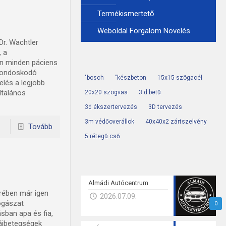
Termékismertető
Weboldal Forgalom Növelés
Dr. Wachtler
, a
on minden páciens
 gondoskodó
"bosch
"készbeton
15x15 szögacél
elés a legjobb
ltalános
20x20 szögvas
3 d betű
3d ékszertervezés
3D tervezés
3m védőoverállok
40x40x2 zártszelvény
Tovább
5 rétegű cső
Almádi Autócentrum
örében már igen
2026.07.09.
ogászat
0
sban apa és fia,
zájbetegségek