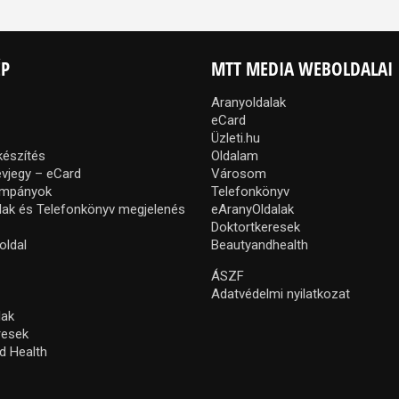
ÉP
MTT MEDIA WEBOLDALAI
Aranyoldalak
eCard
Üzleti.hu
készítés
Oldalam
névjegy – eCard
Városom
ampányok
Telefonkönyv
lak és Telefonkönyv megjelenés
eAranyOldalak
Doktortkeresek
oldal
Beautyandhealth
ÁSZF
Adatvédelmi nyilatkozat
lak
resek
d Health