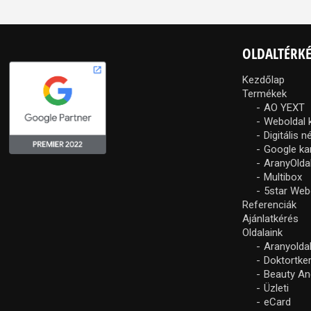
OLDALTÉRK
Kezdőlap
Termékek
AO YEXT
Weboldal 
Digitális 
Google k
AranyOlda
Multibox
5star Web
Referenciák
Ajánlatkérés
Oldalaink
Aranyolda
Doktortke
Beauty An
Üzleti
eCard