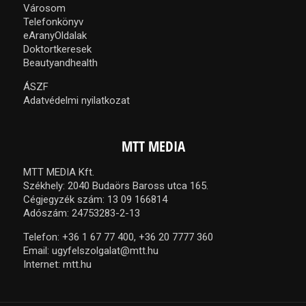
Városom
Telefonkönyv
eAranyOldalak
Doktortkeresek
Beautyandhealth
ÁSZF
Adatvédelmi nyilatkozat
MTT MEDIA
MTT MEDIA Kft.
Székhely: 2040 Budaörs Baross utca 165.
Cégjegyzék szám: 13 09 166814
Adószám: 24753283-2-13
Telefon:
+36 1 67 77 400,
+36 20 7777 360
Email:
ugyfelszolgalat@mtt.hu
Internet:
mtt.hu