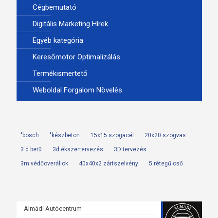
Cégbemutató
Digitális Marketing Hírek
Egyéb kategória
Keresőmotor Optimalizálás
Termékismertető
Weboldal Forgalom Növelés
"bosch
"készbeton
15x15 szögacél
20x20 szögvas
3 d betű
3d ékszertervezés
3D tervezés
3m védőoverállok
40x40x2 zártszelvény
5 rétegű cső
Almádi Autócentrum