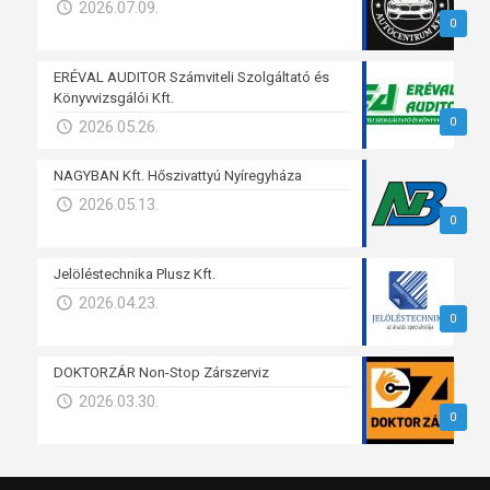
2026.07.09.
0
ERÉVAL AUDITOR Számviteli Szolgáltató és
Könyvvizsgálói Kft.
0
2026.05.26.
NAGYBAN Kft. Hőszivattyú Nyíregyháza
2026.05.13.
0
Jelöléstechnika Plusz Kft.
2026.04.23.
0
DOKTORZÁR Non-Stop Zárszerviz
2026.03.30.
0