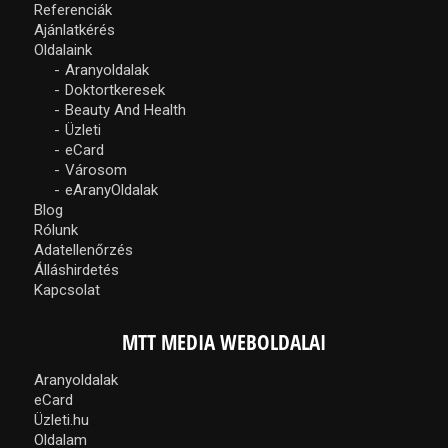
Referenciák
Ajánlatkérés
Oldalaink
Aranyoldalak
Doktortkeresek
Beauty And Health
Üzleti
eCard
Városom
eAranyOldalak
Blog
Rólunk
Adatellenőrzés
Álláshirdetés
Kapcsolat
MTT MEDIA WEBOLDALAI
Aranyoldalak
eCard
Üzleti.hu
Oldalam