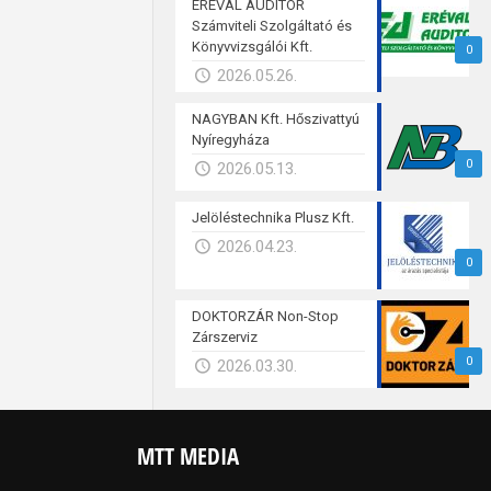
ERÉVAL AUDITOR
Számviteli Szolgáltató és
Könyvvizsgálói Kft.
0
2026.05.26.
NAGYBAN Kft. Hőszivattyú
Nyíregyháza
0
2026.05.13.
Jelöléstechnika Plusz Kft.
2026.04.23.
0
DOKTORZÁR Non-Stop
Zárszerviz
0
2026.03.30.
MTT MEDIA