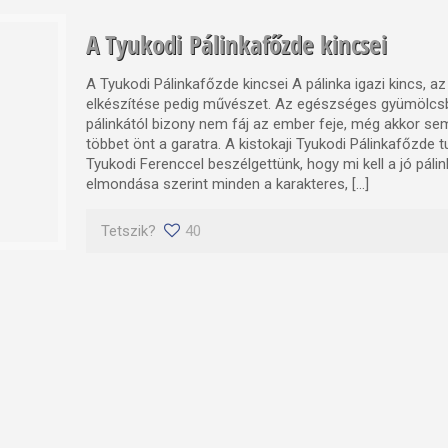
A Tyukodi Pálinkafőzde kincsei
A Tyukodi Pálinkafőzde kincsei A pálinka igazi kincs, az 
elkészítése pedig művészet. Az egészséges gyümölcsbő
pálinkától bizony nem fáj az ember feje, még akkor sem
többet önt a garatra. A kistokaji Tyukodi Pálinkafőzde t
Tyukodi Ferenccel beszélgettünk, hogy mi kell a jó pál
elmondása szerint minden a karakteres, […]
Tetszik?
40