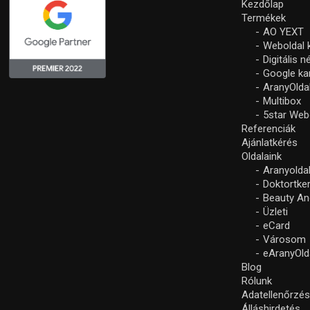
Kezdőlap
Termékek
AO YEXT
Weboldal 
Digitális 
Google k
AranyOlda
Multibox
5star Web
Referenciák
Ajánlatkérés
Oldalaink
Aranyolda
Doktortke
Beauty An
Üzleti
eCard
Városom
eAranyOld
Blog
Rólunk
Adatellenőrzé
Álláshirdetés