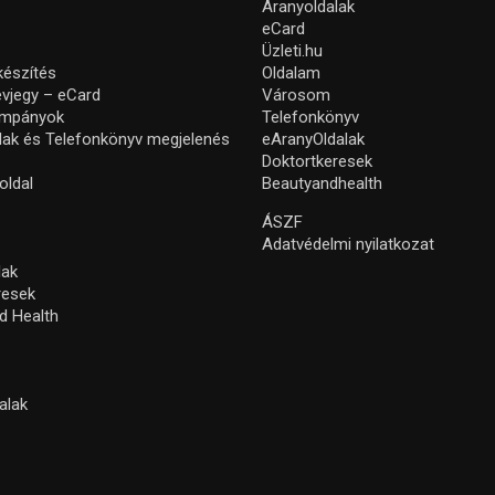
Aranyoldalak
eCard
Üzleti.hu
készítés
Oldalam
névjegy – eCard
Városom
ampányok
Telefonkönyv
lak és Telefonkönyv megjelenés
eAranyOldalak
Doktortkeresek
oldal
Beautyandhealth
ÁSZF
Adatvédelmi nyilatkozat
lak
resek
d Health
alak
s