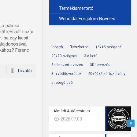
Termékismertető
Weboldal Forgalom Növelés
jó pálinka
l készült tiszta
, ha egy kicsit
ulajdonosával,
"bosch
"készbeton
15x15 szögacél
inkához? Ferenc
20x20 szögvas
3 d betű
3d ékszertervezés
3D tervezés
Tovább
3m védőoverállok
40x40x2 zártszelvény
5 rétegű cső
Almádi Autócentrum
2026.07.09.
0