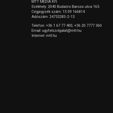
MTT MEDIA Kft.
Székhely: 2040 Budaörs Baross utca 165.
Cégjegyzék szám: 13 09 166814
Adószám: 24753283-2-13
Telefon:
+36 1 67 77 400,
+36 20 7777 360
Email:
ugyfelszolgalat@mtt.hu
Internet:
mtt.hu