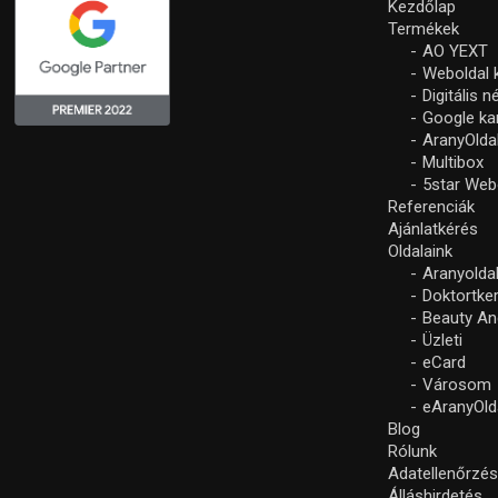
Kezdőlap
Termékek
AO YEXT
Weboldal 
Digitális 
Google k
AranyOlda
Multibox
5star Web
Referenciák
Ajánlatkérés
Oldalaink
Aranyolda
Doktortke
Beauty An
Üzleti
eCard
Városom
eAranyOld
Blog
Rólunk
Adatellenőrzé
Álláshirdetés