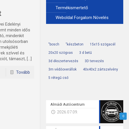
Termékismertető
t
Weboldal Forgalom Növelés
ei Edelényi
remt minden idős
tó, mindenkit
m utolsósorban
"bosch
"készbeton
15x15 szögacél
rmekjóléti
ek szívvel és
20x20 szögvas
3 d betű
iót, támaszt, […]
3d ékszertervezés
3D tervezés
3m védőoverállok
40x40x2 zártszelvény
Tovább
5 rétegű cső
Almádi Autócentrum
2026.07.09.
0