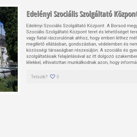
Edelényi Szociális Szolgáltató Közpon
Edelényi Szociális Szolgáltató Központ A Borsod megy
Szociális Szolgáltató Központ teret és lehetőséget te
vagy fiatal rászorulónak ahhoz, hogy emberi léthez mél
megillető ellátásban, gondozásban, védelemben és ne
közösségi társaságban részesüljön. A szociális és gye
szolgáltatásaik felajánlásával az itt dolgozó szakember
lélekkel, elhivatottan munkálkodnak azon, hogy informác
Tetszik?
0