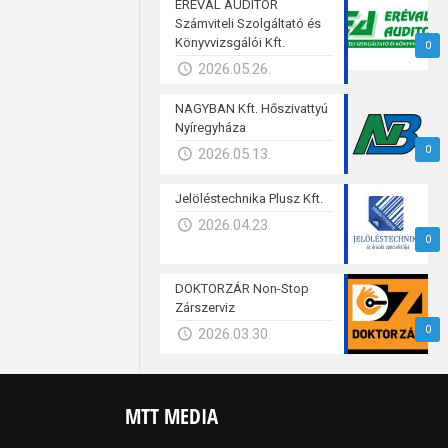
ERÉVAL AUDITOR
Számviteli Szolgáltató és
Könyvvizsgálói Kft.
0
2026.05.26.
NAGYBAN Kft. Hőszivattyú
Nyíregyháza
0
2026.05.13.
Jelöléstechnika Plusz Kft.
2026.04.23.
0
DOKTORZÁR Non-Stop
Zárszerviz
0
2026.03.30.
MTT MEDIA