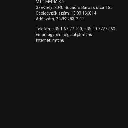
MTT MEDIA Kft.
Székhely: 2040 Budaörs Baross utca 165.
Cégjegyzék szám: 13 09 166814
Adószám: 24753283-2-13
Telefon:
+36 1 67 77 400,
+36 20 7777 360
Email:
ugyfelszolgalat@mtt.hu
Internet:
mtt.hu