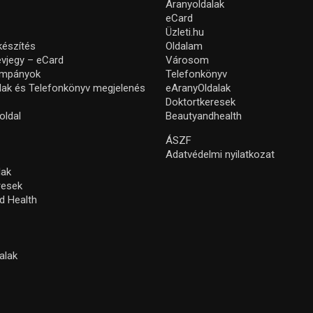
Aranyoldalak
eCard
Üzleti.hu
készítés
Oldalam
névjegy – eCard
Városom
ampányok
Telefonkönyv
lak és Telefonkönyv megjelenés
eAranyOldalak
Doktortkeresek
oldal
Beautyandhealth
ÁSZF
Adatvédelmi nyilatkozat
lak
resek
d Health
alak
s