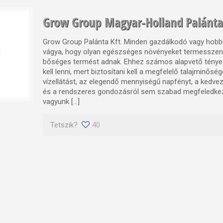
Grow Group Magyar-Holland Palánta
Grow Group Palánta Kft. Minden gazdálkodó vagy hobbi
vágya, hogy olyan egészséges növényeket termesszen
bőséges termést adnak. Ehhez számos alapvető ténye
kell lenni, mert biztosítani kell a megfelelő talajminősé
vízellátást, az elegendő mennyiségű napfényt, a kedve
és a rendszeres gondozásról sem szabad megfeledkez
vagyunk […]
Tetszik?
40