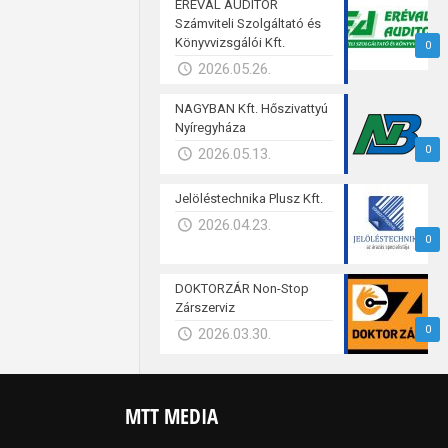
ERÉVAL AUDITOR
Számviteli Szolgáltató és
Könyvvizsgálói Kft.
0
2026.05.26.
NAGYBAN Kft. Hőszivattyú
Nyíregyháza
0
2026.05.13.
Jelöléstechnika Plusz Kft.
2026.04.23.
0
DOKTORZÁR Non-Stop
Zárszerviz
0
2026.03.30.
MTT MEDIA