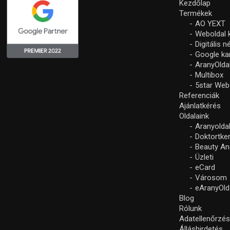
Kezdőlap
Termékek
AO YEXT
Weboldal 
Digitális 
Google k
AranyOlda
Multibox
5star Web
Referenciák
Ajánlatkérés
Oldalaink
Aranyolda
Doktortke
Beauty An
Üzleti
eCard
Városom
eAranyOld
Blog
Rólunk
Adatellenőrzé
Álláshirdetés