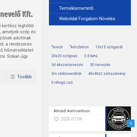
Termékismertető
nevelő Kft.
Weboldal Forgalom Növelés
 kertész leghőbb
, amelyek szép és
zőnek adottnak
get, a rendszeres
"bosch
"készbeton
15x15 szögacél
ző hőmérsékletet
ni. Sokan úgy
20x20 szögvas
3 d betű
3d ékszertervezés
3D tervezés
3m védőoverállok
40x40x2 zártszelvény
Tovább
5 rétegű cső
Almádi Autócentrum
2026.07.09.
0