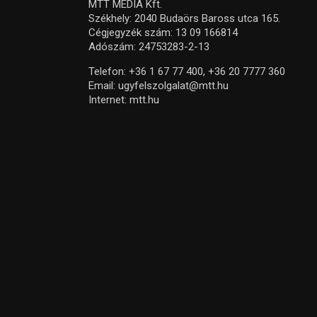
MTT MEDIA Kft.
Székhely: 2040 Budaörs Baross utca 165.
Cégjegyzék szám: 13 09 166814
Adószám: 24753283-2-13
Telefon:
+36 1 67 77 400,
+36 20 7777 360
Email:
ugyfelszolgalat@mtt.hu
Internet:
mtt.hu