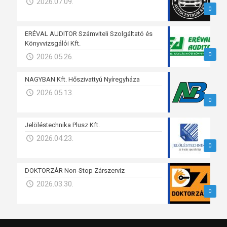
2026.07.09.
0
ERÉVAL AUDITOR Számviteli Szolgáltató és
Könyvvizsgálói Kft.
0
2026.05.26.
NAGYBAN Kft. Hőszivattyú Nyíregyháza
2026.05.13.
0
Jelöléstechnika Plusz Kft.
2026.04.23.
0
DOKTORZÁR Non-Stop Zárszerviz
2026.03.30.
0