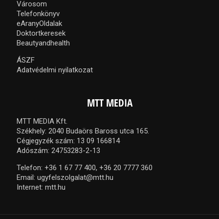
Városom
Telefonkönyv
eAranyOldalak
Doktortkeresek
Beautyandhealth
ÁSZF
Adatvédelmi nyilatkozat
MTT MEDIA
MTT MEDIA Kft.
Székhely: 2040 Budaörs Baross utca 165.
Cégjegyzék szám: 13 09 166814
Adószám: 24753283-2-13
Telefon:
+36 1 67 77 400,
+36 20 7777 360
Email:
ugyfelszolgalat@mtt.hu
Internet:
mtt.hu