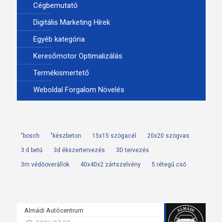
Cégbemutató
Digitális Marketing Hírek
Egyéb kategória
Keresőmotor Optimalizálás
Termékismertető
Weboldal Forgalom Növelés
"bosch
"készbeton
15x15 szögacél
20x20 szögvas
3 d betű
3d ékszertervezés
3D tervezés
3m védőoverállok
40x40x2 zártszelvény
5 rétegű cső
Almádi Autócentrum