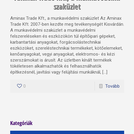
szaküzlet
Aminax Trade Kft., a munkavédelmi szaküzlet Az Aminax
Trade Kft. 2007-ben kezdte meg tevékenységét Kisvárdán.
A munkavédelmi szaküzlet a munkavédelmi
felszereléseken és eszközökön túl építőipari gépeket,
karbantartási anyagokat, forgácsolástechnikai
eszközöket, szereléstechnikai termékeket, kötőelemeket,
kenőanyagokat, vegyi anyagokat, elektromos- és kézi
szerszámokat is árusít. Az üzletben kínált termékek
tökéletesen alkalmazhatók és felhasználhatók
építkezésnél, javítási vagy felújítási munkáknál, […]
0
Tovább
Kategóriák