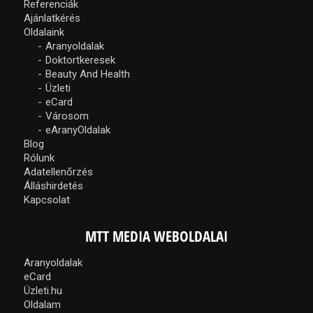
Referenciák
Ajánlatkérés
Oldalaink
Aranyoldalak
Doktortkeresek
Beauty And Health
Üzleti
eCard
Városom
eAranyOldalak
Blog
Rólunk
Adatellenőrzés
Álláshirdetés
Kapcsolat
MTT MEDIA WEBOLDALAI
Aranyoldalak
eCard
Üzleti.hu
Oldalam