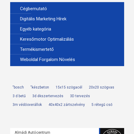
Cégbemutató
Digitális Marketing Hírek
Egyéb kategória
Keresőmotor Optimalizálás
Termékismertető
Weboldal Forgalom Növelés
"bosch
"készbeton
15x15 szögacél
20x20 szögvas
3 d betű
3d ékszertervezés
3D tervezés
3m védőoverállok
40x40x2 zártszelvény
5 rétegű cső
Almádi Autócentrum