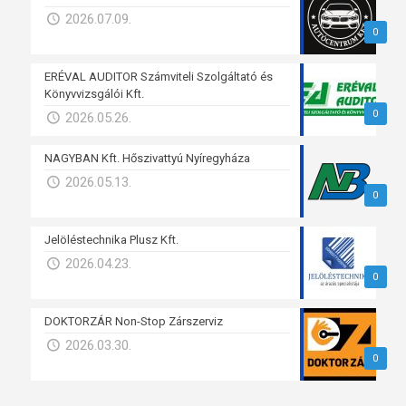
2026.07.09.
0
ERÉVAL AUDITOR Számviteli Szolgáltató és
Könyvvizsgálói Kft.
0
2026.05.26.
NAGYBAN Kft. Hőszivattyú Nyíregyháza
2026.05.13.
0
Jelöléstechnika Plusz Kft.
2026.04.23.
0
DOKTORZÁR Non-Stop Zárszerviz
2026.03.30.
0