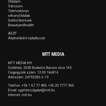
Oldalam
Városom
Telefonkönyv
eAranyOldalak
Doktortkeresek
Beautyandhealth
ÁSZF
Adatvédelmi nyilatkozat
MTT MEDIA
MTT MEDIA Kft.
Székhely: 2040 Budaörs Baross utca 165.
Cégjegyzék szám: 13 09 166814
Adószám: 24753283-2-13
Telefon:
+36 1 67 77 400,
+36 20 7777 360
Email:
ugyfelszolgalat@mtt.hu
Internet:
mtt.hu