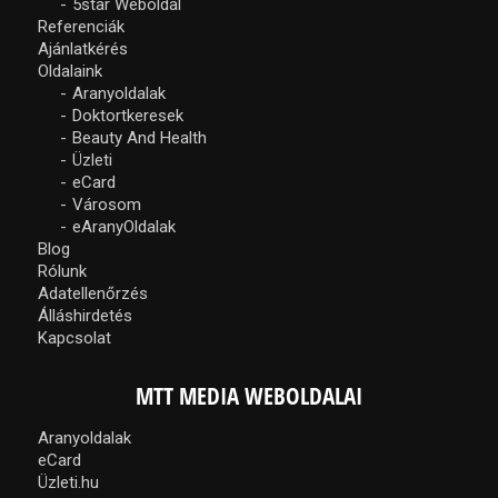
5star Weboldal
Referenciák
Ajánlatkérés
Oldalaink
Aranyoldalak
Doktortkeresek
Beauty And Health
Üzleti
eCard
Városom
eAranyOldalak
Blog
Rólunk
Adatellenőrzés
Álláshirdetés
Kapcsolat
MTT MEDIA WEBOLDALAI
Aranyoldalak
eCard
Üzleti.hu