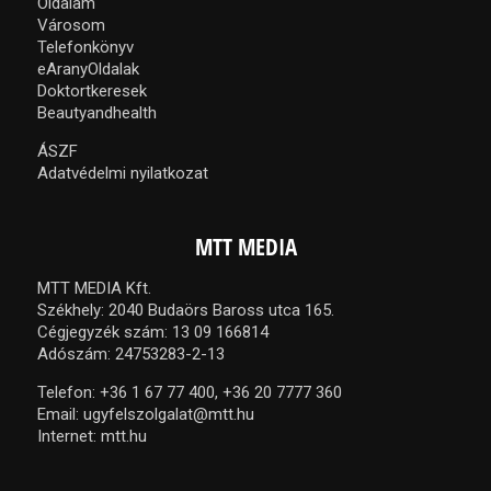
Oldalam
Városom
Telefonkönyv
eAranyOldalak
Doktortkeresek
Beautyandhealth
ÁSZF
Adatvédelmi nyilatkozat
MTT MEDIA
MTT MEDIA Kft.
Székhely: 2040 Budaörs Baross utca 165.
Cégjegyzék szám: 13 09 166814
Adószám: 24753283-2-13
Telefon:
+36 1 67 77 400,
+36 20 7777 360
Email:
ugyfelszolgalat@mtt.hu
Internet:
mtt.hu