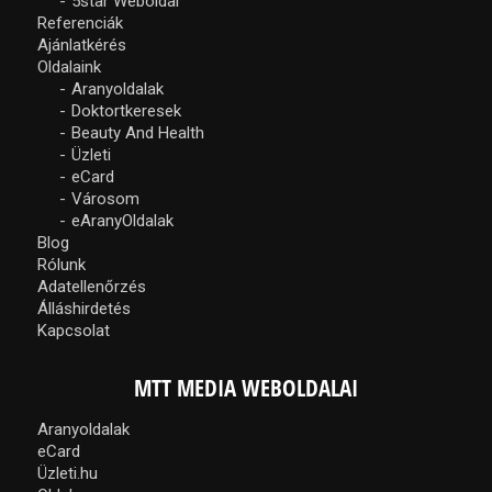
5star Weboldal
Referenciák
Ajánlatkérés
Oldalaink
Aranyoldalak
Doktortkeresek
Beauty And Health
Üzleti
eCard
Városom
eAranyOldalak
Blog
Rólunk
Adatellenőrzés
Álláshirdetés
Kapcsolat
MTT MEDIA WEBOLDALAI
Aranyoldalak
eCard
Üzleti.hu