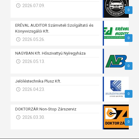
2026.07.09.
0
ERÉVAL AUDITOR Számviteli Szolgáltató és
Könyvvizsgálói Kft.
0
2026.05.26.
NAGYBAN Kft. Hőszivattyú Nyíregyháza
2026.05.13.
0
Jelöléstechnika Plusz Kft.
2026.04.23.
0
DOKTORZÁR Non-Stop Zárszerviz
2026.03.30.
0