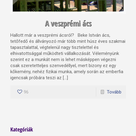
A veszprémi ács
Hallott már a veszprémi ácsról? Beke István ács,
tetőfedő és állványozó már több mint húsz éves szakmai
tapasztalattal, végtelenül nagy tisztelettel és
elhivatottsággal működteti vállalkozását. Véleményünk
szerint ez a munkát nem is lehet másképpen végezni
csak szeretetteljes szenvedéllyel, mert bizony ez egy
kőkemény, nehéz fizikai munka, amely során az emberfia
igencsak próbára teszi az […]
96
Tovább
Kategóriák