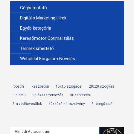
Cégbemutató
Digitális Marketing Hírek
Egyéb kategória
Keresőmotor Optimalizálás
Termékismertető
Weboldal Forgalom Növelés
"bosch
"készbeton
15x15 szögacél
20x20 szögvas
3 d betű
3d ékszertervezés
3D tervezés
3m védőoverállok
40x40x2 zártszelvény
5 rétegű cső
Almádi Autócentrum