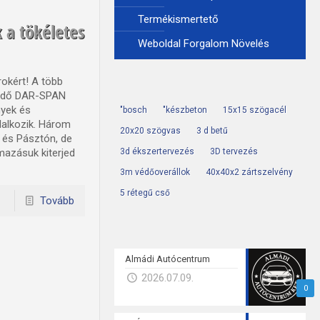
Termékismertető
 a tökéletes
Weboldal Forgalom Növelés
okért! A több
lődő DAR-SPAN
nyek és
"bosch
"készbeton
15x15 szögacél
lalkozik. Három
20x20 szögvas
3 d betű
 és Pásztón, de
mazásuk kiterjed
3d ékszertervezés
3D tervezés
3m védőoverállok
40x40x2 zártszelvény
5 rétegű cső
Tovább
Almádi Autócentrum
2026.07.09.
0