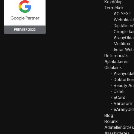
Kezdőlap
Termékek
AO YEXT
Weboldal 
Digitális 
Google k
AranyOlda
Multibox
5star Web
Referenciák
Ajánlatkérés
Oldalaink
Aranyolda
Doktortke
Beauty An
Üzleti
eCard
Városom
eAranyOld
Blog
Rólunk
Adatellenőrzé
Álláshirdetés