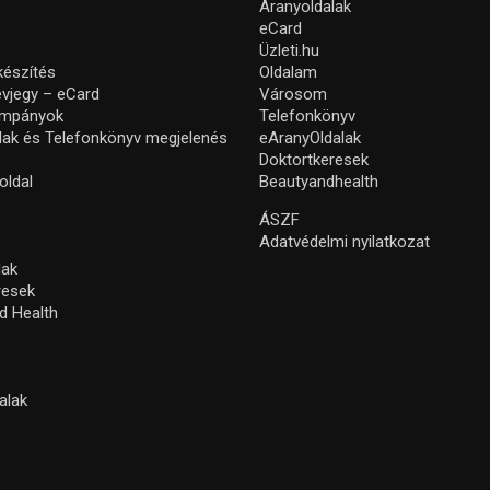
Aranyoldalak
eCard
Üzleti.hu
készítés
Oldalam
névjegy – eCard
Városom
ampányok
Telefonkönyv
lak és Telefonkönyv megjelenés
eAranyOldalak
Doktortkeresek
oldal
Beautyandhealth
ÁSZF
Adatvédelmi nyilatkozat
lak
resek
d Health
alak
s