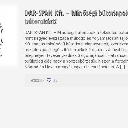
DAR-SPAN Kft. – Minőségi bútorlapok
bútorokért!
DAR-SPAN Kft. – Minőségi bútorlapok a tökéletes bútor
mint negyed évszázada működő és folyamatosan fej
Kft. magas minőségű bútoripari alapanyagok, szerelvé
asztalosipari kiegészítő termékek forgalmazásával fog
telephelyen tevékenykednek Salgótarjánban, Hatvanban
területileg elég nagy a vonzáskörzetük, hiszen a forgal
Nógrád és Heves megyék egyes településeire is. A […]
Tetszik?
33