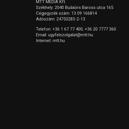
MTT MEDIA Kft.
Székhely: 2040 Budaörs Baross utca 165.
Cégjegyzék szám: 13 09 166814
Adószám: 24753283-2-13
Telefon:
+36 1 67 77 400,
+36 20 7777 360
Email:
ugyfelszolgalat@mtt.hu
Internet:
mtt.hu