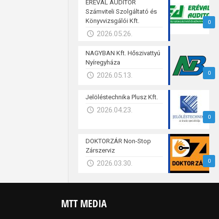
ERÉVAL AUDITOR
Számviteli Szolgáltató és
Könyvvizsgálói Kft.
0
2026.05.26.
NAGYBAN Kft. Hőszivattyú
Nyíregyháza
0
2026.05.13.
Jelöléstechnika Plusz Kft.
2026.04.23.
0
DOKTORZÁR Non-Stop
Zárszerviz
0
2026.03.30.
MTT MEDIA