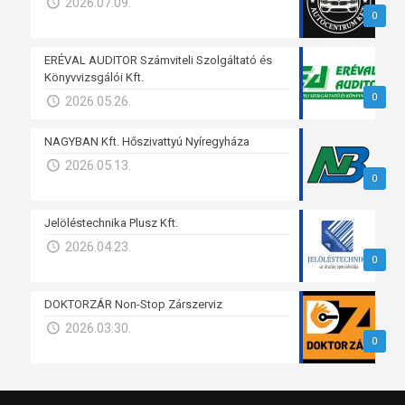
2026.07.09.
0
ERÉVAL AUDITOR Számviteli Szolgáltató és
Könyvvizsgálói Kft.
0
2026.05.26.
NAGYBAN Kft. Hőszivattyú Nyíregyháza
2026.05.13.
0
Jelöléstechnika Plusz Kft.
2026.04.23.
0
DOKTORZÁR Non-Stop Zárszerviz
2026.03.30.
0