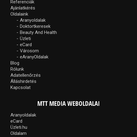
Referenciák
Ajánlatkérés
Oldalaink
Aranyoldalak
Doktortkeresek
Beauty And Health
Üzleti
eCard
Városom
eAranyOldalak
Blog
Rólunk
Adatellenőrzés
Álláshirdetés
Kapcsolat
MTT MEDIA WEBOLDALAI
Aranyoldalak
eCard
Üzleti.hu
Oldalam