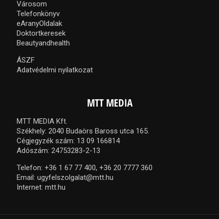
Városom
Telefonkönyv
eAranyOldalak
Doktortkeresek
Beautyandhealth
ÁSZF
Adatvédelmi nyilatkozat
MTT MEDIA
MTT MEDIA Kft.
Székhely: 2040 Budaörs Baross utca 165.
Cégjegyzék szám: 13 09 166814
Adószám: 24753283-2-13
Telefon:
+36 1 67 77 400,
+36 20 7777 360
Email:
ugyfelszolgalat@mtt.hu
Internet:
mtt.hu