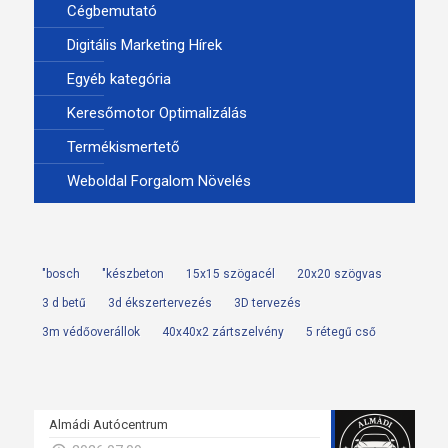
Cégbemutató
Digitális Marketing Hírek
Egyéb kategória
Keresőmotor Optimalizálás
Termékismertető
Weboldal Forgalom Növelés
"bosch
"készbeton
15x15 szögacél
20x20 szögvas
3 d betű
3d ékszertervezés
3D tervezés
3m védőoverállok
40x40x2 zártszelvény
5 rétegű cső
Almádi Autócentrum