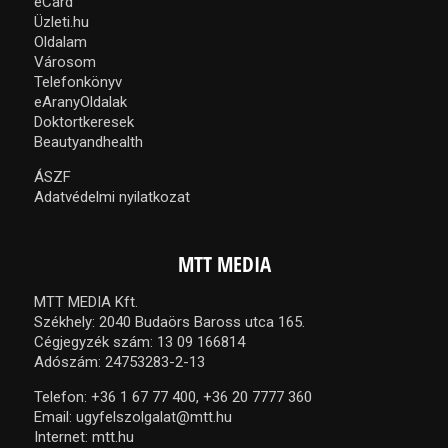
eCard
Üzleti.hu
Oldalam
Városom
Telefonkönyv
eAranyOldalak
Doktortkeresek
Beautyandhealth
ÁSZF
Adatvédelmi nyilatkozat
MTT MEDIA
MTT MEDIA Kft.
Székhely: 2040 Budaörs Baross utca 165.
Cégjegyzék szám: 13 09 166814
Adószám: 24753283-2-13
Telefon:
+36 1 67 77 400,
+36 20 7777 360
Email:
ugyfelszolgalat@mtt.hu
Internet:
mtt.hu