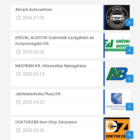
Almádi Autócentrum
2026.07.09.
0
ERÉVAL AUDITOR Számviteli Szolgáltató és
Könyvvizsgálói Kft.
0
2026.05.26.
NAGYBAN Kft. Hőszivattyú Nyíregyháza
2026.05.13.
0
Jelöléstechnika Plusz Kft.
2026.04.23.
0
DOKTORZÁR Non-Stop Zárszerviz
2026.03.30.
0