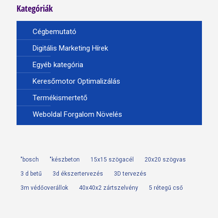
Kategóriák
Cégbemutató
Digitális Marketing Hírek
Egyéb kategória
Keresőmotor Optimalizálás
Termékismertető
Weboldal Forgalom Növelés
"bosch
"készbeton
15x15 szögacél
20x20 szögvas
3 d betű
3d ékszertervezés
3D tervezés
3m védőoverállok
40x40x2 zártszelvény
5 rétegű cső