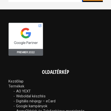
OLDALTÉRKÉP
Kezdőlap
Termékek
AO YEXT
Weboldal készítés
Digitális névjegy – eCard
Google kampányok
AranyOldalak és Telefonkönyv megjelenés