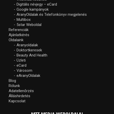
Digitális névjegy – eCard
Google kampányok
AranyOldalak és Telefonkönyv megjelenés
Multibox
5star Weboldal
Referenciák
Ajánlatkérés
Oldalaink
Aranyoldalak
Doktortkeresek
Beauty And Health
Üzleti
eCard
Városom
eAranyOldalak
Blog
Rólunk
Adatellenőrzés
Álláshirdetés
Kapcsolat