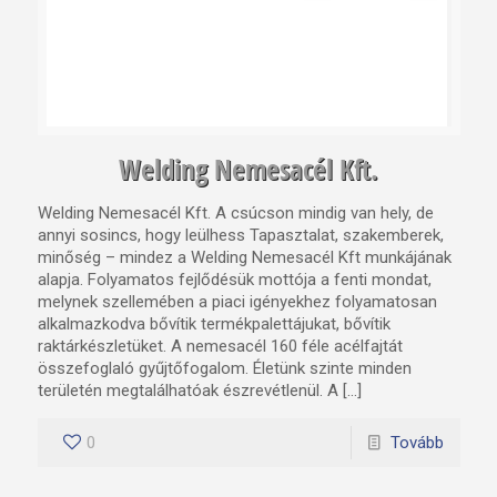
Welding Nemesacél Kft.
Welding Nemesacél Kft. A csúcson mindig van hely, de
annyi sosincs, hogy leülhess Tapasztalat, szakemberek,
minőség – mindez a Welding Nemesacél Kft munkájának
alapja. Folyamatos fejlődésük mottója a fenti mondat,
melynek szellemében a piaci igényekhez folyamatosan
alkalmazkodva bővítik termékpalettájukat, bővítik
raktárkészletüket. A nemesacél 160 féle acélfajtát
összefoglaló gyűjtőfogalom. Életünk szinte minden
területén megtalálhatóak észrevétlenül. A […]
0
Tovább