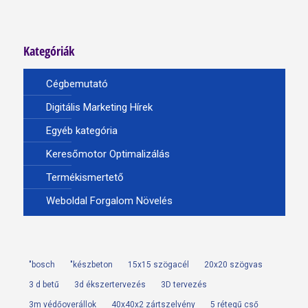
Kategóriák
Cégbemutató
Digitális Marketing Hírek
Egyéb kategória
Keresőmotor Optimalizálás
Termékismertető
Weboldal Forgalom Növelés
"bosch
"készbeton
15x15 szögacél
20x20 szögvas
3 d betű
3d ékszertervezés
3D tervezés
3m védőoverállok
40x40x2 zártszelvény
5 rétegű cső