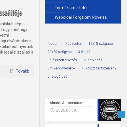
Termékismertető
szállója
Weboldal Forgalom Növelés
alakult kép a
t úgy, mint egy
yelmi
sági elvárásoknak
"bosch
"készbeton
15x15 szögacél
tekintést nyerünk
 ideális szállás a
20x20 szögvas
3 d betű
3d ékszertervezés
3D tervezés
3m védőoverállok
40x40x2 zártszelvény
Tovább
5 rétegű cső
Almádi Autócentrum
2026.07.09.
0