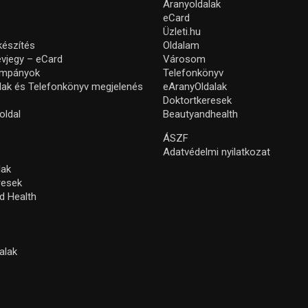
Aranyoldalak
eCard
Üzleti.hu
készítés
Oldalam
névjegy – eCard
Városom
ampányok
Telefonkönyv
lak és Telefonkönyv megjelenés
eAranyOldalak
Doktortkeresek
oldal
Beautyandhealth
ÁSZF
Adatvédelmi nyilatkozat
lak
resek
d Health
alak
s