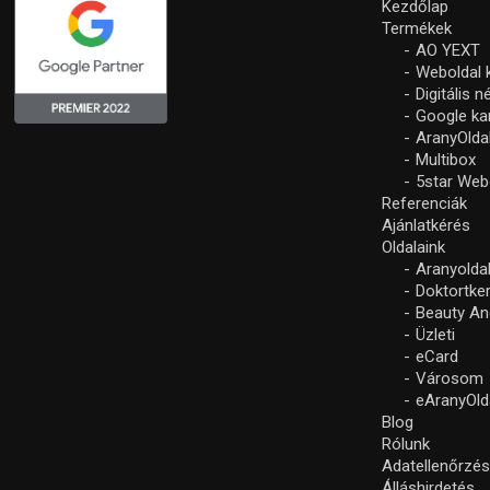
Kezdőlap
Termékek
AO YEXT
Weboldal 
Digitális 
Google k
AranyOlda
Multibox
5star Web
Referenciák
Ajánlatkérés
Oldalaink
Aranyolda
Doktortke
Beauty An
Üzleti
eCard
Városom
eAranyOld
Blog
Rólunk
Adatellenőrzé
Álláshirdetés