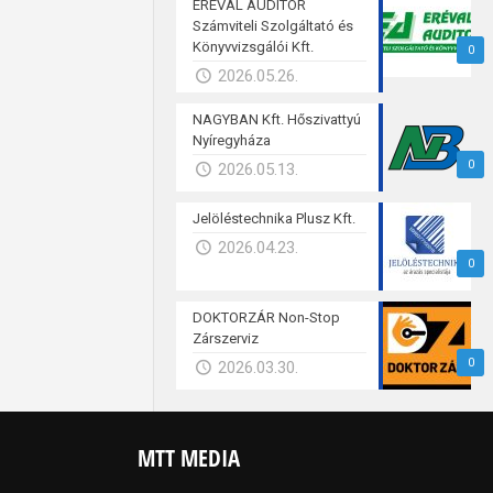
ERÉVAL AUDITOR
Számviteli Szolgáltató és
Könyvvizsgálói Kft.
0
2026.05.26.
NAGYBAN Kft. Hőszivattyú
Nyíregyháza
0
2026.05.13.
Jelöléstechnika Plusz Kft.
2026.04.23.
0
DOKTORZÁR Non-Stop
Zárszerviz
0
2026.03.30.
MTT MEDIA