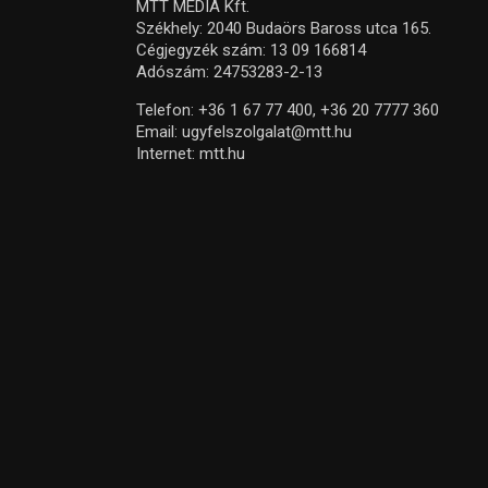
MTT MEDIA Kft.
Székhely: 2040 Budaörs Baross utca 165.
Cégjegyzék szám: 13 09 166814
Adószám: 24753283-2-13
Telefon:
+36 1 67 77 400,
+36 20 7777 360
Email:
ugyfelszolgalat@mtt.hu
Internet:
mtt.hu