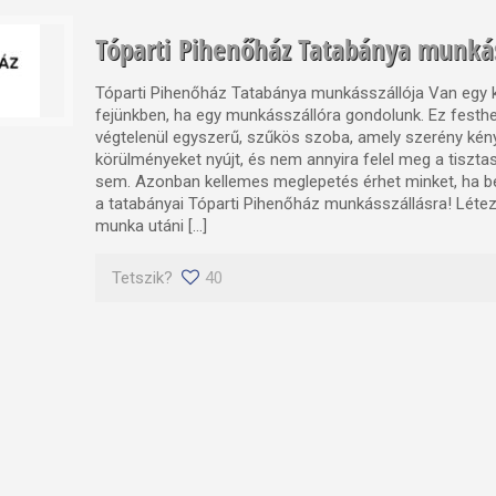
Tóparti Pihenőház Tatabánya munkás
Tóparti Pihenőház Tatabánya munkásszállója Van egy ki
fejünkben, ha egy munkásszállóra gondolunk. Ez festhe
végtelenül egyszerű, szűkös szoba, amely szerény kén
körülményeket nyújt, és nem annyira felel meg a tiszta
sem. Azonban kellemes meglepetés érhet minket, ha be
a tatabányai Tóparti Pihenőház munkásszállásra! Létezik
munka utáni […]
Tetszik?
40