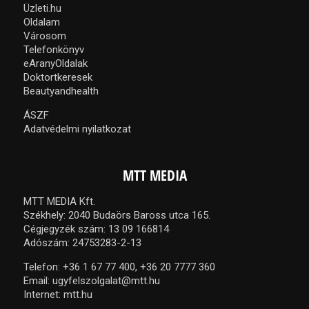
Üzleti.hu
Oldalam
Városom
Telefonkönyv
eAranyOldalak
Doktortkeresek
Beautyandhealth
ÁSZF
Adatvédelmi nyilatkozat
MTT MEDIA
MTT MEDIA Kft.
Székhely: 2040 Budaörs Baross utca 165.
Cégjegyzék szám: 13 09 166814
Adószám: 24753283-2-13
Telefon:
+36 1 67 77 400,
+36 20 7777 360
Email:
ugyfelszolgalat@mtt.hu
Internet:
mtt.hu