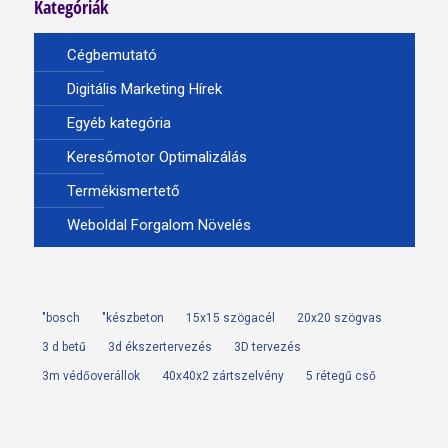
Kategóriák
Cégbemutató
Digitális Marketing Hírek
Egyéb kategória
Keresőmotor Optimalizálás
Termékismertető
Weboldal Forgalom Növelés
"bosch
"készbeton
15x15 szögacél
20x20 szögvas
3 d betű
3d ékszertervezés
3D tervezés
3m védőoverállok
40x40x2 zártszelvény
5 rétegű cső