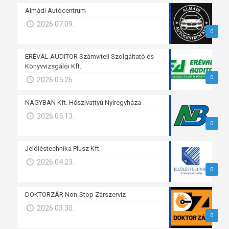
Almádi Autócentrum
2026.07.09.
0
ERÉVAL AUDITOR Számviteli Szolgáltató és
Könyvvizsgálói Kft.
0
2026.05.26.
NAGYBAN Kft. Hőszivattyú Nyíregyháza
2026.05.13.
0
Jelöléstechnika Plusz Kft.
2026.04.23.
0
DOKTORZÁR Non-Stop Zárszerviz
2026.03.30.
0