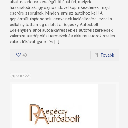
alkatrészek összességéből épül fel, melyek
használódnak, így sajnos idővel kopni kezdenek, majd
cserére szorulnak. Minden, ami az autóhoz kell! A
gépjárműtulajdonosok igényeinek kielégítésére, ezzel a
céllal nyitotta meg üzletét a Regéczy Autósbolt
Edelényben, ahol autóalkatrészek és autófelszerelések,
valamint autóápolási termékek és akkumulátorok széles
választékával, gyors és […]
40
Tovább
2023.02.22.