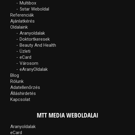
Multibox
5star Weboldal
Referenciák
Ajánlatkérés
Oldalaink
Aranyoldalak
Doktortkeresek
Beauty And Health
Üzleti
eCard
Városom
eAranyOldalak
Blog
Rólunk
Adatellenőrzés
Álláshirdetés
Kapcsolat
MTT MEDIA WEBOLDALAI
Aranyoldalak
eCard