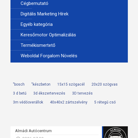
Cégbemutató
Digitális Marketing Hírek
Egyéb kategória
Keresőmotor Optimalizálás
Termékismertető
Weboldal Forgalom Növelés
"bosch
"készbeton
15x15 szögacél
20x20 szögvas
3 d betű
3d ékszertervezés
3D tervezés
3m védőoverállok
40x40x2 zártszelvény
5 rétegű cső
Almádi Autócentrum