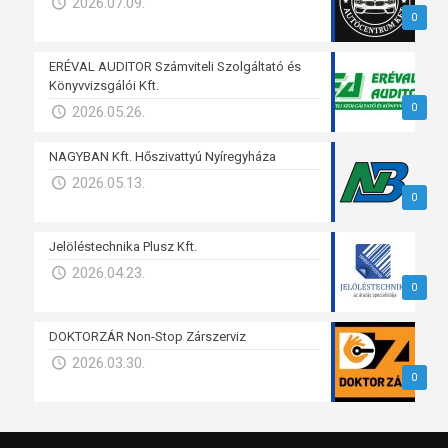
2026.07.09.
0
ERÉVAL AUDITOR Számviteli Szolgáltató és
Könyvvizsgálói Kft.
0
2026.05.26.
NAGYBAN Kft. Hőszivattyú Nyíregyháza
2026.05.13.
0
Jelöléstechnika Plusz Kft.
2026.04.23.
0
DOKTORZÁR Non-Stop Zárszerviz
2026.03.30.
0