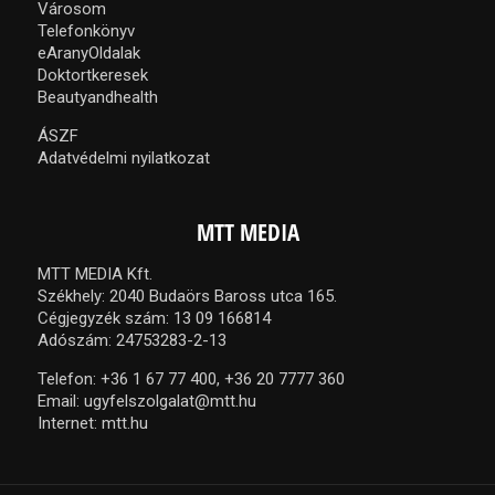
Városom
Telefonkönyv
eAranyOldalak
Doktortkeresek
Beautyandhealth
ÁSZF
Adatvédelmi nyilatkozat
MTT MEDIA
MTT MEDIA Kft.
Székhely: 2040 Budaörs Baross utca 165.
Cégjegyzék szám: 13 09 166814
Adószám: 24753283-2-13
Telefon:
+36 1 67 77 400,
+36 20 7777 360
Email:
ugyfelszolgalat@mtt.hu
Internet:
mtt.hu