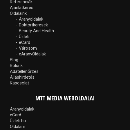
Referenciák
Ajánlatkérés
Oldalaink
Aranyoldalak
Doktortkeresek
Beauty And Health
Üzleti
eCard
Városom
eAranyOldalak
Blog
Rólunk
Adatellenőrzés
Álláshirdetés
Kapcsolat
MTT MEDIA WEBOLDALAI
Aranyoldalak
eCard
Üzleti.hu
Oldalam