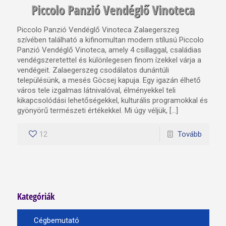
Piccolo Panzió Vendéglő Vinoteca
Piccolo Panzió Vendéglő Vinoteca Zalaegerszeg
szívében található a kifinomultan modern stílusú Piccolo
Panzió Vendéglő Vinoteca, amely 4 csillaggal, családias
vendégszeretettel és különlegesen finom ízekkel várja a
vendégeit. Zalaegerszeg csodálatos dunántúli
településünk, a mesés Göcsej kapuja. Egy igazán élhető
város tele izgalmas látnivalóval, élményekkel teli
kikapcsolódási lehetőségekkel, kulturális programokkal és
gyönyörű természeti értékekkel. Mi úgy véljük, […]
12
Tovább
Kategóriák
Cégbemutató