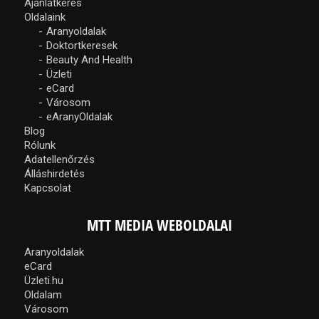
Ajánlatkérés
Oldalaink
Aranyoldalak
Doktortkeresek
Beauty And Health
Üzleti
eCard
Városom
eAranyOldalak
Blog
Rólunk
Adatellenőrzés
Álláshirdetés
Kapcsolat
MTT MEDIA WEBOLDALAI
Aranyoldalak
eCard
Üzleti.hu
Oldalam
Városom