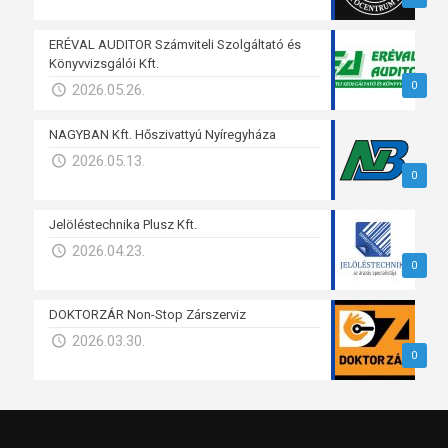
ERÉVAL AUDITOR Számviteli Szolgáltató és
Könyvvizsgálói Kft.
0
2026.05.26.
NAGYBAN Kft. Hőszivattyú Nyíregyháza
2026.05.13.
0
Jelöléstechnika Plusz Kft.
2026.04.23.
0
DOKTORZÁR Non-Stop Zárszerviz
2026.03.30.
0