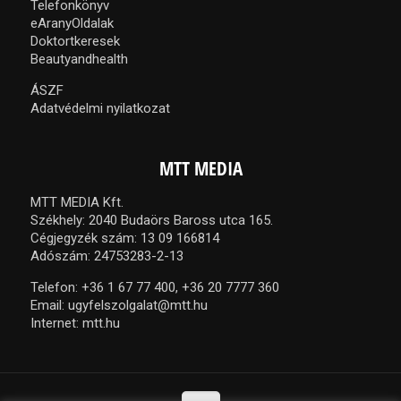
Telefonkönyv
eAranyOldalak
Doktortkeresek
Beautyandhealth
ÁSZF
Adatvédelmi nyilatkozat
MTT MEDIA
MTT MEDIA Kft.
Székhely: 2040 Budaörs Baross utca 165.
Cégjegyzék szám: 13 09 166814
Adószám: 24753283-2-13
Telefon:
+36 1 67 77 400,
+36 20 7777 360
Email:
ugyfelszolgalat@mtt.hu
Internet:
mtt.hu