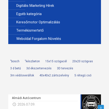
Digitális Marketing Hírek
Egyéb kategória
Keresőmotor Optimalizálás
Termékismertető
Weboldal Forgalom Növelés
"bosch
"készbeton
15x15 szögacél
20x20 szögvas
3 d betű
3d ékszertervezés
3D tervezés
3m védőoverállok
40x40x2 zártszelvény
5 rétegű cső
Almádi Autócentrum
2026.07.09.
0