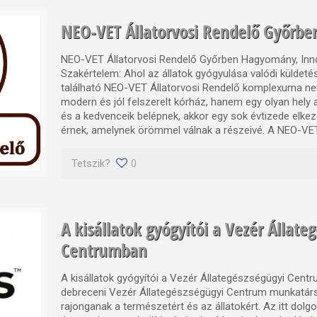
NEO-VET Állatorvosi Rendelő Győrbe
NEO-VET Állatorvosi Rendelő Győrben Hagyomány, Inn
Szakértelem: Ahol az állatok gyógyulása valódi küldet
található NEO-VET Állatorvosi Rendelő komplexuma n
modern és jól felszerelt kórház, hanem egy olyan hely 
és a kedvenceik belépnek, akkor egy sok évtizede elke
érnek, amelynek örömmel válnak a részeivé. A NEO-VET
Tetszik?
0
A kisállatok gyógyítói a Vezér Állate
Centrumban
A kisállatok gyógyítói a Vezér Állategészségügyi Cent
debreceni Vezér Állategészségügyi Centrum munkatársa
rajonganak a természetért és az állatokért. Az itt dolg