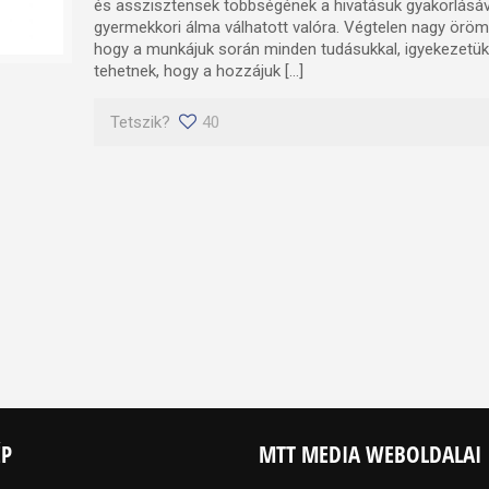
és asszisztensek többségének a hivatásuk gyakorlásáv
gyermekkori álma válhatott valóra. Végtelen nagy örömme
hogy a munkájuk során minden tudásukkal, igyekezetük
tehetnek, hogy a hozzájuk […]
Tetszik?
40
ÉP
MTT MEDIA WEBOLDALAI