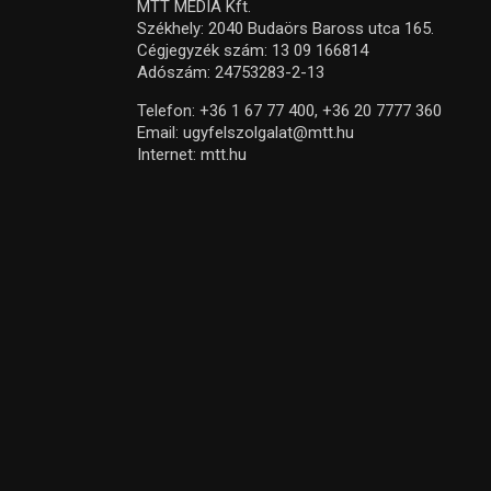
MTT MEDIA Kft.
Székhely: 2040 Budaörs Baross utca 165.
Cégjegyzék szám: 13 09 166814
Adószám: 24753283-2-13
Telefon:
+36 1 67 77 400,
+36 20 7777 360
Email:
ugyfelszolgalat@mtt.hu
Internet:
mtt.hu