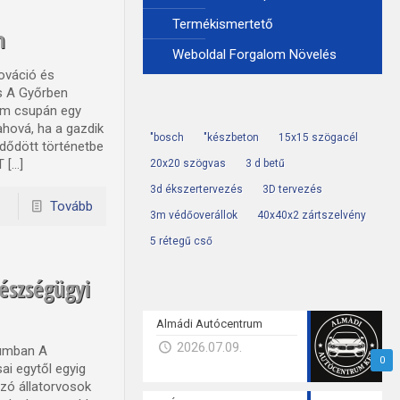
Termékismertető
n
Weboldal Forgalom Növelés
ováció és
és A Győrben
em csupán egy
ahová, ha a gazdik
"bosch
"készbeton
15x15 szögacél
zdődött történetbe
 […]
20x20 szögvas
3 d betű
3d ékszertervezés
3D tervezés
Tovább
3m védőoverállok
40x40x2 zártszelvény
5 rétegű cső
gészségügyi
Almádi Autócentrum
2026.07.09.
rumban A
0
i egytől egyig
ozó állatorvosok