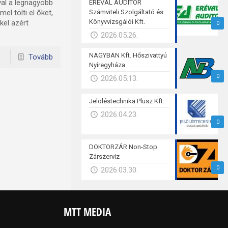
al a legnagyobb
ERÉVAL AUDITOR
l tölti el őket,
Számviteli Szolgáltató és
Könyvvizsgálói Kft.
kel azért
0
2026.05.26.
NAGYBAN Kft. Hőszivattyú
Tovább
Nyíregyháza
0
2026.05.13.
Jelöléstechnika Plusz Kft.
2026.04.23.
0
DOKTORZÁR Non-Stop
Zárszerviz
0
2026.03.30.
MTT MEDIA