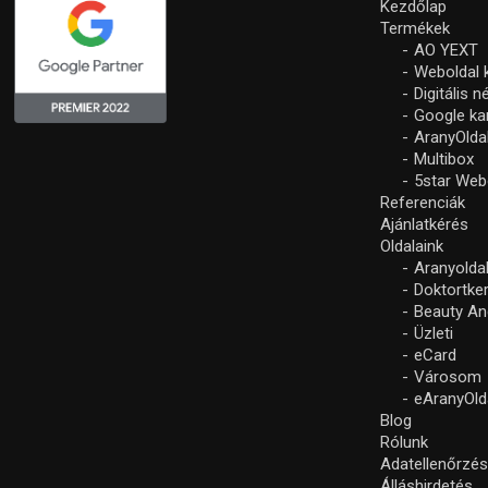
Kezdőlap
Termékek
AO YEXT
Weboldal 
Digitális 
Google k
AranyOlda
Multibox
5star Web
Referenciák
Ajánlatkérés
Oldalaink
Aranyolda
Doktortke
Beauty An
Üzleti
eCard
Városom
eAranyOld
Blog
Rólunk
Adatellenőrzé
Álláshirdetés