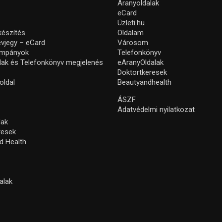
Aranyoldalak
eCard
Üzleti.hu
készítés
Oldalam
névjegy – eCard
Városom
ampányok
Telefonkönyv
lak és Telefonkönyv megjelenés
eAranyOldalak
Doktortkeresek
oldal
Beautyandhealth
ÁSZF
Adatvédelmi nyilatkozat
lak
resek
d Health
alak
s