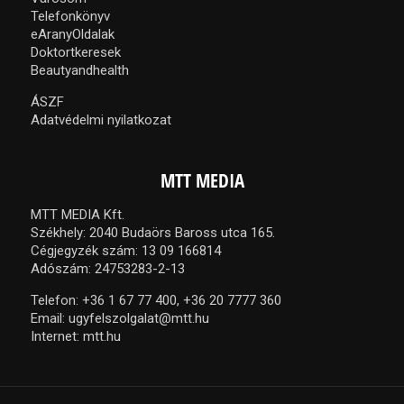
Telefonkönyv
eAranyOldalak
Doktortkeresek
Beautyandhealth
ÁSZF
Adatvédelmi nyilatkozat
MTT MEDIA
MTT MEDIA Kft.
Székhely: 2040 Budaörs Baross utca 165.
Cégjegyzék szám: 13 09 166814
Adószám: 24753283-2-13
Telefon:
+36 1 67 77 400,
+36 20 7777 360
Email:
ugyfelszolgalat@mtt.hu
Internet:
mtt.hu