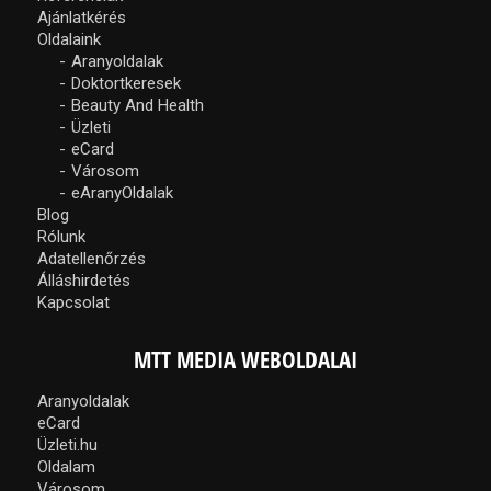
Ajánlatkérés
Oldalaink
Aranyoldalak
Doktortkeresek
Beauty And Health
Üzleti
eCard
Városom
eAranyOldalak
Blog
Rólunk
Adatellenőrzés
Álláshirdetés
Kapcsolat
MTT MEDIA WEBOLDALAI
Aranyoldalak
eCard
Üzleti.hu
Oldalam
Városom