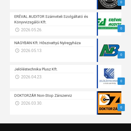
0
ERÉVAL AUDITOR Számviteli Szolgáltató és
Könyvvizsgálói Kft.
0
2026.05.26.
NAGYBAN Kft. Hőszivattyú Nyíregyháza
2026.05.13.
0
Jelöléstechnika Plusz Kft.
2026.04.23.
0
DOKTORZÁR Non-Stop Zárszerviz
2026.03.30.
0