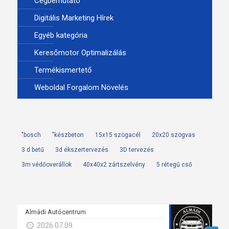
Cégbemutató
Digitális Marketing Hírek
Egyéb kategória
Keresőmotor Optimalizálás
Termékismertető
Weboldal Forgalom Növelés
"bosch
"készbeton
15x15 szögacél
20x20 szögvas
3 d betű
3d ékszertervezés
3D tervezés
3m védőoverállok
40x40x2 zártszelvény
5 rétegű cső
Almádi Autócentrum
2026.07.09.