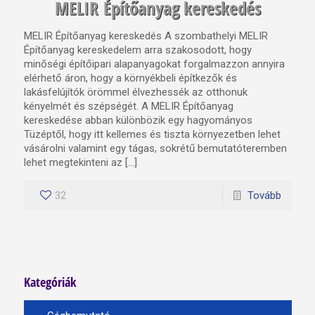
MELIR Építőanyag kereskedés
MELIR Építőanyag kereskedés A szombathelyi MELIR
Építőanyag kereskedelem arra szakosodott, hogy
minőségi építőipari alapanyagokat forgalmazzon annyira
elérhető áron, hogy a környékbeli építkezők és
lakásfelújítók örömmel élvezhessék az otthonuk
kényelmét és szépségét. A MELIR Építőanyag
kereskedése abban különbözik egy hagyományos
Tüzéptől, hogy itt kellemes és tiszta környezetben lehet
vásárolni valamint egy tágas, sokrétű bemutatóteremben
lehet megtekinteni az […]
32
Tovább
Kategóriák