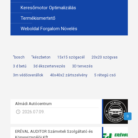
Keresőmotor Optimalizálás
Termékismertető
Weboldal Forgalom Növelés
"bosch
"készbeton
15x15 szögacél
20x20 szögvas
3 d betű
3d ékszertervezés
3D tervezés
3m védőoverállok
40x40x2 zártszelvény
5 rétegű cső
Almádi Autócentrum
2026.07.09.
0
ERÉVAL AUDITOR Számviteli Szolgáltató és
Könyvvizsgálói Kft.