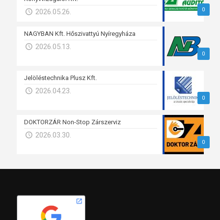
0
2026.05.26.
NAGYBAN Kft. Hőszivattyú Nyíregyháza
2026.05.13.
0
Jelöléstechnika Plusz Kft.
2026.04.23.
0
DOKTORZÁR Non-Stop Zárszerviz
2026.03.30.
0