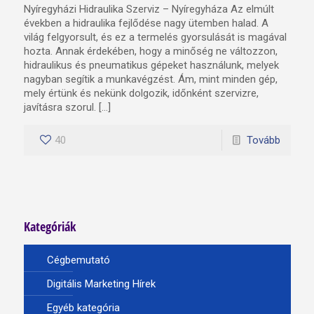
Nyíregyházi Hidraulika Szerviz – Nyíregyháza Az elmúlt
években a hidraulika fejlődése nagy ütemben halad. A
világ felgyorsult, és ez a termelés gyorsulását is magával
hozta. Annak érdekében, hogy a minőség ne változzon,
hidraulikus és pneumatikus gépeket használunk, melyek
nagyban segítik a munkavégzést. Ám, mint minden gép,
mely értünk és nekünk dolgozik, időnként szervizre,
javításra szorul. […]
40
Tovább
Kategóriák
Cégbemutató
Digitális Marketing Hírek
Egyéb kategória