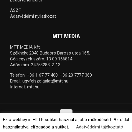
ÁSZF
Adatvédelmi nyilatkozat
MTT MEDIA
MTT MEDIA Kft.
Székhely: 2040 Budaörs Baross utca 165.
Cégjegyzék szám: 13 09 166814
Adószám: 24753283-2-13
Telefon:
+36 1 67 77 400,
+36 20 7777 360
Email:
ugyfelszolgalat@mtt.hu
Internet:
mtt.hu
Ez a webhey is HTTP sütiket használ a jobb működésért. Az oldal
használatával elfogadod a sütiket.
Adatvédelmi tájékoztató
© 2021 MTT Media Kft. Minden jog fenntartva.