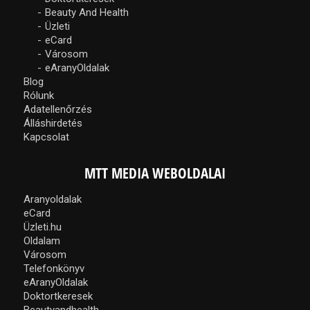
Beauty And Health
Üzleti
eCard
Városom
eAranyOldalak
Blog
Rólunk
Adatellenőrzés
Álláshirdetés
Kapcsolat
MTT MEDIA WEBOLDALAI
Aranyoldalak
eCard
Üzleti.hu
Oldalam
Városom
Telefonkönyv
eAranyOldalak
Doktortkeresek
Beautyandhealth