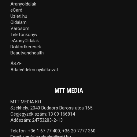
Aranyoldalak
eCard
Üzleti.hu
Oldalam
Városom
Telefonkönyv
eAranyOldalak
Doktortkeresek
Beautyandhealth
ÁSZF
Adatvédelmi nyilatkozat
MTT MEDIA
MTT MEDIA Kft.
Székhely: 2040 Budaörs Baross utca 165.
Cégjegyzék szám: 13 09 166814
Adószám: 24753283-2-13
Telefon:
+36 1 67 77 400,
+36 20 7777 360