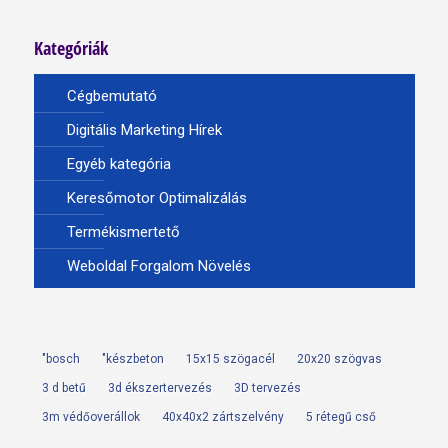
Kategóriák
Cégbemutató
Digitális Marketing Hírek
Egyéb kategória
Keresőmotor Optimalizálás
Termékismertető
Weboldal Forgalom Növelés
"bosch
"készbeton
15x15 szögacél
20x20 szögvas
3 d betű
3d ékszertervezés
3D tervezés
3m védőoverállok
40x40x2 zártszelvény
5 rétegű cső