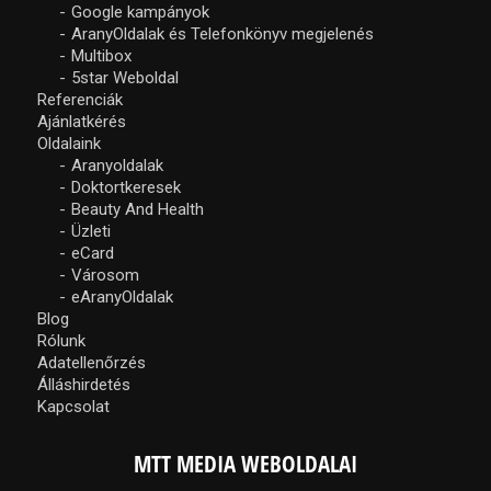
Google kampányok
AranyOldalak és Telefonkönyv megjelenés
Multibox
5star Weboldal
Referenciák
Ajánlatkérés
Oldalaink
Aranyoldalak
Doktortkeresek
Beauty And Health
Üzleti
eCard
Városom
eAranyOldalak
Blog
Rólunk
Adatellenőrzés
Álláshirdetés
Kapcsolat
MTT MEDIA WEBOLDALAI