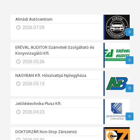
Almádi Autócentrum
2026.07.09.
0
ERÉVAL AUDITOR Számviteli Szolgáltató és
Könyvvizsgálói Kft.
0
2026.05.26.
NAGYBAN Kft. Hőszivattyú Nyíregyháza
2026.05.13.
0
Jelöléstechnika Plusz Kft.
2026.04.23.
0
DOKTORZÁR Non-Stop Zárszerviz