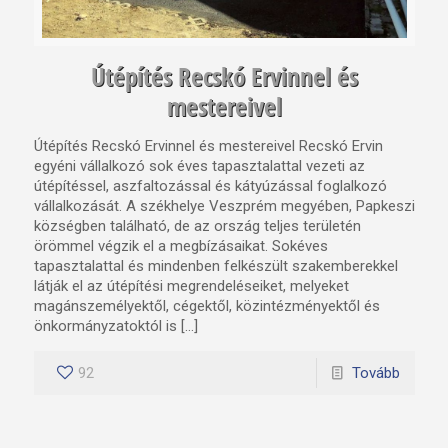
Útépítés Recskó Ervinnel és
mestereivel
Útépítés Recskó Ervinnel és mestereivel Recskó Ervin
egyéni vállalkozó sok éves tapasztalattal vezeti az
útépítéssel, aszfaltozással és kátyúzással foglalkozó
vállalkozását. A székhelye Veszprém megyében, Papkeszi
községben található, de az ország teljes területén
örömmel végzik el a megbízásaikat. Sokéves
tapasztalattal és mindenben felkészült szakemberekkel
látják el az útépítési megrendeléseiket, melyeket
magánszemélyektől, cégektől, közintézményektől és
önkormányzatoktól is […]
92
Tovább