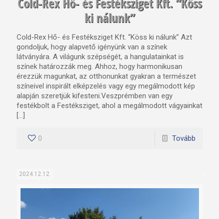
Cold-Rex Hő- és Festéksziget Kft. “Köss
ki nálunk”
Cold-Rex Hő- és Festéksziget Kft. “Köss ki nálunk” Azt
gondoljuk, hogy alapvető igényünk van a színek
látványára. A világunk szépségét, a hangulatainkat is
színek határozzák meg. Ahhoz, hogy harmonikusan
érezzük magunkat, az otthonunkat gyakran a természet
színeivel inspirált elképzelés vagy egy megálmodott kép
alapján szeretjük kifesteni.Veszprémben van egy
festékbolt a Festéksziget, ahol a megálmodott vágyainkat
[…]
0
Tovább
2024.12.12.