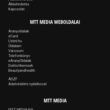
Álláshirdetés
Kapcsolat
MTT MEDIA WEBOLDALAI
Aranyoldalak
eCard
Üzleti.hu
Oldalam
Városom
Telefonkönyv
eAranyOldalak
Doktortkeresek
Beautyandhealth
ÁSZF
Adatvédelmi nyilatkozat
MTT MEDIA
MTT MEDIA Kft.