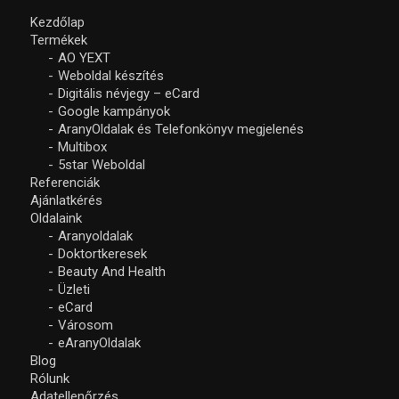
Kezdőlap
Termékek
AO YEXT
Weboldal készítés
Digitális névjegy – eCard
Google kampányok
AranyOldalak és Telefonkönyv megjelenés
Multibox
5star Weboldal
Referenciák
Ajánlatkérés
Oldalaink
Aranyoldalak
Doktortkeresek
Beauty And Health
Üzleti
eCard
Városom
eAranyOldalak
Blog
Rólunk
Adatellenőrzés