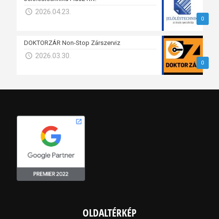
2026.04.23.
0
DOKTORZÁR Non-Stop Zárszerviz
2026.03.30.
0
OLDALTÉRKÉP