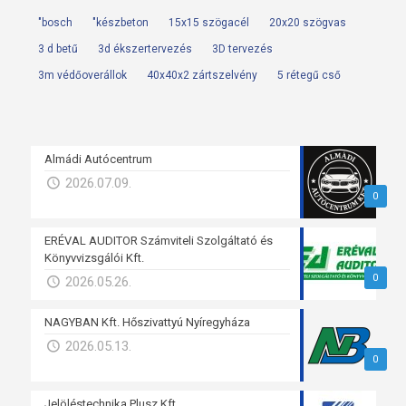
"bosch
"készbeton
15x15 szögacél
20x20 szögvas
3 d betű
3d ékszertervezés
3D tervezés
3m védőoverállok
40x40x2 zártszelvény
5 rétegű cső
Almádi Autócentrum
2026.07.09.
0
ERÉVAL AUDITOR Számviteli Szolgáltató és
Könyvvizsgálói Kft.
0
2026.05.26.
NAGYBAN Kft. Hőszivattyú Nyíregyháza
2026.05.13.
0
Jelöléstechnika Plusz Kft.