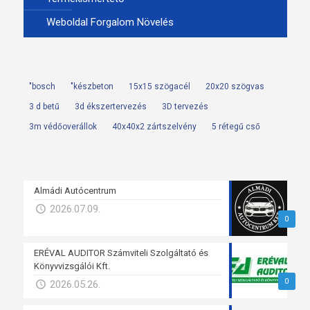
Weboldal Forgalom Növelés
"bosch
"készbeton
15x15 szögacél
20x20 szögvas
3 d betű
3d ékszertervezés
3D tervezés
3m védőoverállok
40x40x2 zártszelvény
5 rétegű cső
Almádi Autócentrum
2026.07.09.
0
ERÉVAL AUDITOR Számviteli Szolgáltató és
Könyvvizsgálói Kft.
0
2026.05.26.