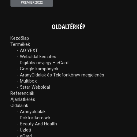
OLDALTÉRKÉP
Kezdőlap
Termékek
AO YEXT
Weboldal készítés
Digitális névjegy – eCard
Google kampányok
AranyOldalak és Telefonkönyv megjelenés
Multibox
5star Weboldal
Referenciák
Ajánlatkérés
Oldalaink
Aranyoldalak
Doktortkeresek
Beauty And Health
Üzleti
eCard