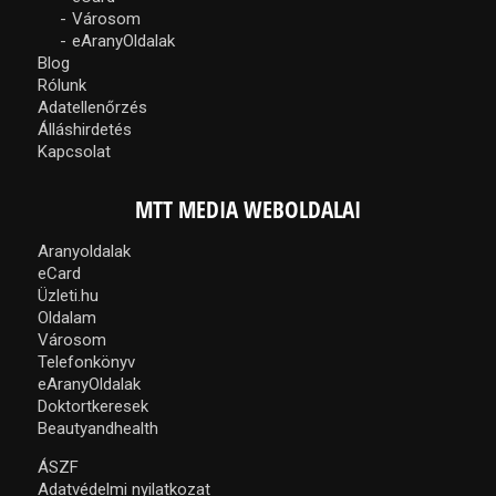
Városom
eAranyOldalak
Blog
Rólunk
Adatellenőrzés
Álláshirdetés
Kapcsolat
MTT MEDIA WEBOLDALAI
Aranyoldalak
eCard
Üzleti.hu
Oldalam
Városom
Telefonkönyv
eAranyOldalak
Doktortkeresek
Beautyandhealth
ÁSZF
Adatvédelmi nyilatkozat