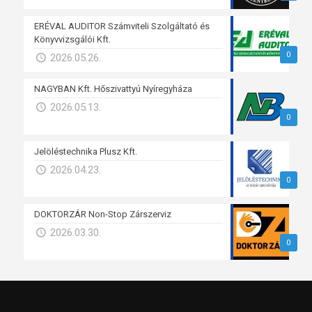
ERÉVAL AUDITOR Számviteli Szolgáltató és
Könyvvizsgálói Kft.
0
2026.05.26.
NAGYBAN Kft. Hőszivattyú Nyíregyháza
2026.05.13.
0
Jelöléstechnika Plusz Kft.
2026.04.23.
0
DOKTORZÁR Non-Stop Zárszerviz
2026.03.30.
0