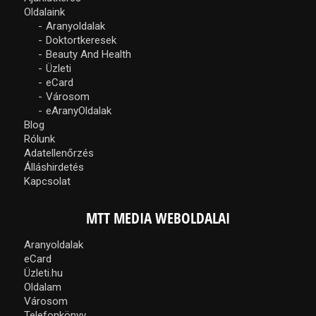
Oldalaink
Aranyoldalak
Doktortkeresek
Beauty And Health
Üzleti
eCard
Városom
eAranyOldalak
Blog
Rólunk
Adatellenőrzés
Álláshirdetés
Kapcsolat
MTT MEDIA WEBOLDALAI
Aranyoldalak
eCard
Üzleti.hu
Oldalam
Városom
Telefonkönyv