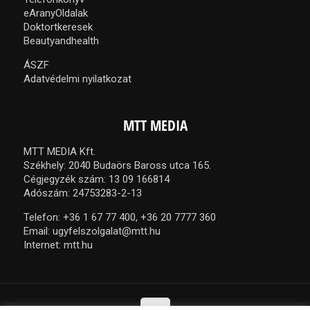
eAranyOldalak
Doktortkeresek
Beautyandhealth
ÁSZF
Adatvédelmi nyilatkozat
MTT MEDIA
MTT MEDIA Kft.
Székhely: 2040 Budaörs Baross utca 165.
Cégjegyzék szám: 13 09 166814
Adószám: 24753283-2-13
Telefon:
+36 1 67 77 400,
+36 20 7777 360
Email:
ugyfelszolgalat@mtt.hu
Internet:
mtt.hu