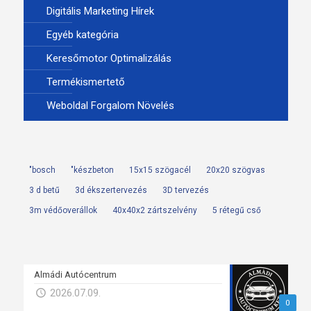
Digitális Marketing Hírek
Egyéb kategória
Keresőmotor Optimalizálás
Termékismertető
Weboldal Forgalom Növelés
"bosch
"készbeton
15x15 szögacél
20x20 szögvas
3 d betű
3d ékszertervezés
3D tervezés
3m védőoverállok
40x40x2 zártszelvény
5 rétegű cső
Almádi Autócentrum
2026.07.09.
0