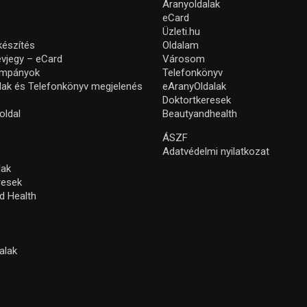
Aranyoldalak
eCard
Üzleti.hu
készítés
Oldalam
névjegy – eCard
Városom
ampányok
Telefonkönyv
lak és Telefonkönyv megjelenés
eAranyOldalak
Doktortkeresek
oldal
Beautyandhealth
ÁSZF
Adatvédelmi nyilatkozat
lak
resek
d Health
alak
s