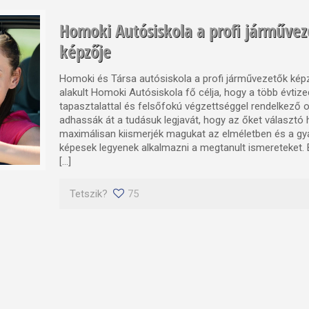
Homoki Autósiskola a profi járművez
képzője
Homoki és Társa autósiskola a profi járművezetők ké
alakult Homoki Autósiskola fő célja, hogy a több évti
tapasztalattal és felsőfokú végzettséggel rendelkező o
adhassák át a tudásuk legjavát, hogy az őket választó 
maximálisan kiismerjék magukat az elméletben és a gya
képesek legyenek alkalmazni a megtanult ismereteket. 
[…]
Tetszik?
75