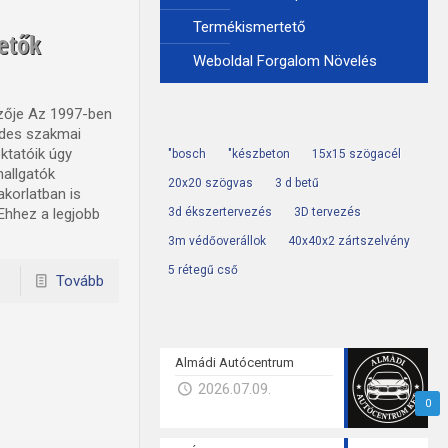
Termékismertető
etők
Weboldal Forgalom Növelés
pzője Az 1997-ben
zedes szakmai
ktatóik úgy
"bosch
"készbeton
15x15 szögacél
hallgatók
20x20 szögvas
3 d betű
korlatban is
Ehhez a legjobb
3d ékszertervezés
3D tervezés
3m védőoverállok
40x40x2 zártszelvény
5 rétegű cső
Tovább
Almádi Autócentrum
2026.07.09.
0