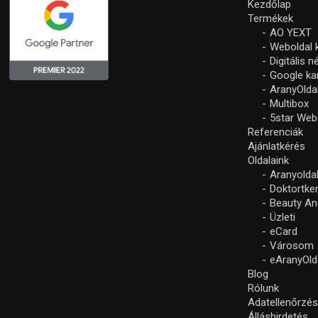
Kezdőlap
Termékek
AO YEXT
Weboldal 
Digitális 
Google k
AranyOlda
Multibox
5star Web
Referenciák
Ajánlatkérés
Oldalaink
Aranyolda
Doktortke
Beauty An
Üzleti
eCard
Városom
eAranyOld
Blog
Rólunk
Adatellenőrzé
Álláshirdetés