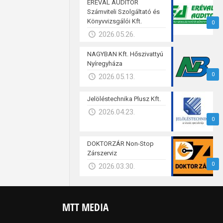
ERÉVAL AUDITOR
Számviteli Szolgáltató és
Könyvvizsgálói Kft.
0
2026.05.26.
NAGYBAN Kft. Hőszivattyú
Nyíregyháza
0
2026.05.13.
Jelöléstechnika Plusz Kft.
2026.04.23.
0
DOKTORZÁR Non-Stop
Zárszerviz
0
2026.03.30.
MTT MEDIA