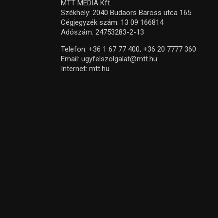
MTT MEDIA Kft.
Székhely: 2040 Budaörs Baross utca 165.
Cégjegyzék szám: 13 09 166814
Adószám: 24753283-2-13
Telefon:
+36 1 67 77 400,
+36 20 7777 360
Email:
ugyfelszolgalat@mtt.hu
Internet:
mtt.hu