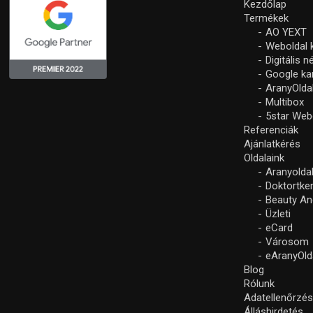
Kezdőlap
Termékek
AO YEXT
Weboldal 
Digitális 
Google k
AranyOlda
Multibox
5star Web
Referenciák
Ajánlatkérés
Oldalaink
Aranyolda
Doktortke
Beauty An
Üzleti
eCard
Városom
eAranyOld
Blog
Rólunk
Adatellenőrzé
Álláshirdetés