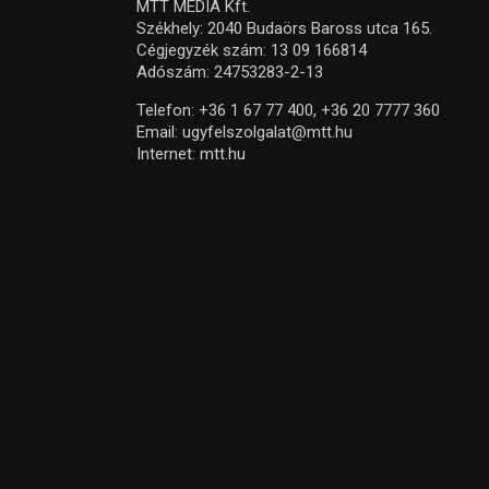
MTT MEDIA Kft.
Székhely: 2040 Budaörs Baross utca 165.
Cégjegyzék szám: 13 09 166814
Adószám: 24753283-2-13
Telefon:
+36 1 67 77 400,
+36 20 7777 360
Email:
ugyfelszolgalat@mtt.hu
Internet:
mtt.hu