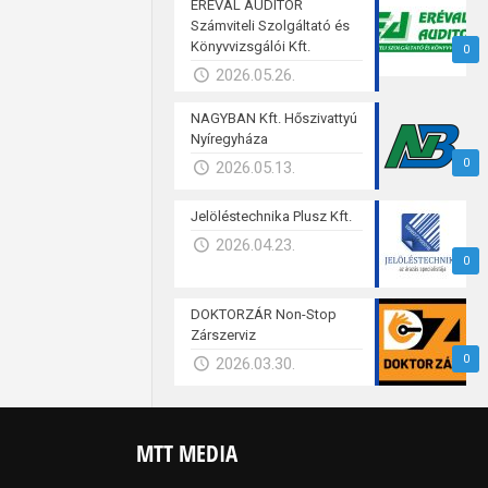
ERÉVAL AUDITOR
Számviteli Szolgáltató és
Könyvvizsgálói Kft.
0
2026.05.26.
NAGYBAN Kft. Hőszivattyú
Nyíregyháza
0
2026.05.13.
Jelöléstechnika Plusz Kft.
2026.04.23.
0
DOKTORZÁR Non-Stop
Zárszerviz
0
2026.03.30.
MTT MEDIA