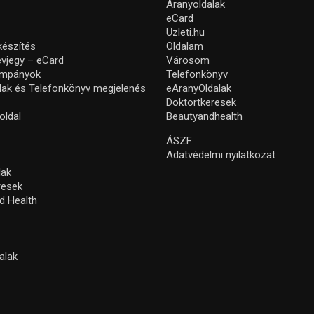
Aranyoldalak
eCard
Üzleti.hu
készítés
Oldalam
névjegy – eCard
Városom
ampányok
Telefonkönyv
lak és Telefonkönyv megjelenés
eAranyOldalak
Doktortkeresek
oldal
Beautyandhealth
ÁSZF
Adatvédelmi nyilatkozat
lak
resek
d Health
alak
s