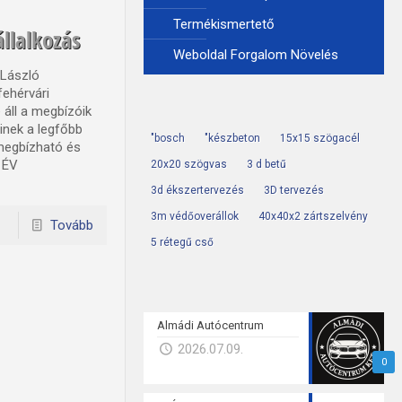
Termékismertető
állalkozás
Weboldal Forgalom Növelés
 László
fehérvári
e áll a megbízóik
inek a legfőbb
"bosch
"készbeton
15x15 szögacél
megbízható és
0 ÉV
20x20 szögvas
3 d betű
3d ékszertervezés
3D tervezés
3m védőoverállok
40x40x2 zártszelvény
Tovább
5 rétegű cső
Almádi Autócentrum
2026.07.09.
0