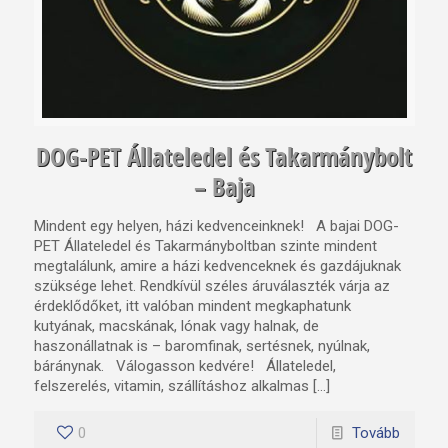
DOG-PET Állateledel és Takarmánybolt
– Baja
Mindent egy helyen, házi kedvenceinknek! A bajai DOG-
PET Állateledel és Takarmányboltban szinte mindent
megtalálunk, amire a házi kedvenceknek és gazdájuknak
szüksége lehet. Rendkívül széles áruválaszték várja az
érdeklődőket, itt valóban mindent megkaphatunk
kutyának, macskának, lónak vagy halnak, de
haszonállatnak is – baromfinak, sertésnek, nyúlnak,
báránynak. Válogasson kedvére! Állateledel,
felszerelés, vitamin, szállításhoz alkalmas […]
0
Tovább