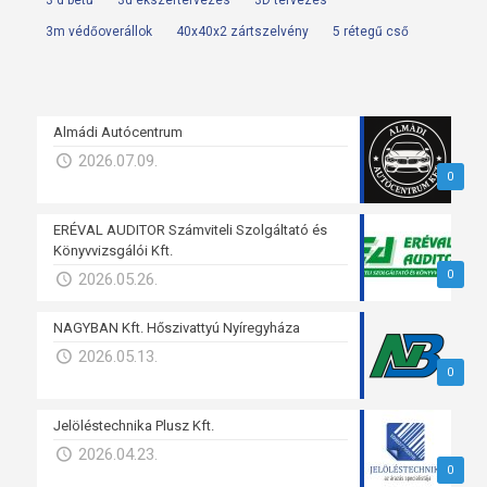
3 d betű
3d ékszertervezés
3D tervezés
3m védőoverállok
40x40x2 zártszelvény
5 rétegű cső
Almádi Autócentrum
2026.07.09.
0
ERÉVAL AUDITOR Számviteli Szolgáltató és
Könyvvizsgálói Kft.
0
2026.05.26.
NAGYBAN Kft. Hőszivattyú Nyíregyháza
2026.05.13.
0
Jelöléstechnika Plusz Kft.
2026.04.23.
0