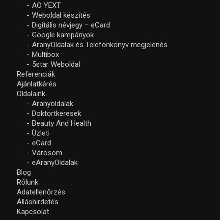
AO YEXT
Weboldal készítés
Digitális névjegy – eCard
Google kampányok
AranyOldalak és Telefonkönyv megjelenés
Multibox
5star Weboldal
Referenciák
Ajánlatkérés
Oldalaink
Aranyoldalak
Doktortkeresek
Beauty And Health
Üzleti
eCard
Városom
eAranyOldalak
Blog
Rólunk
Adatellenőrzés
Álláshirdetés
Kapcsolat