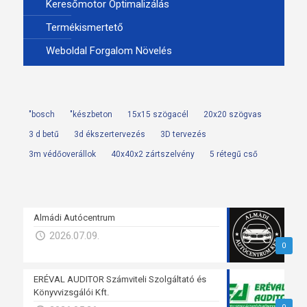
Keresőmotor Optimalizálás
Termékismertető
Weboldal Forgalom Növelés
"bosch
"készbeton
15x15 szögacél
20x20 szögvas
3 d betű
3d ékszertervezés
3D tervezés
3m védőoverállok
40x40x2 zártszelvény
5 rétegű cső
Almádi Autócentrum
2026.07.09.
0
ERÉVAL AUDITOR Számviteli Szolgáltató és
Könyvvizsgálói Kft.