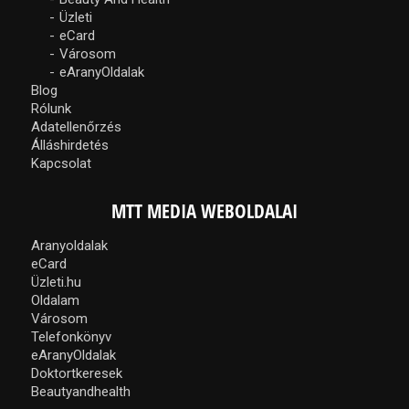
Üzleti
eCard
Városom
eAranyOldalak
Blog
Rólunk
Adatellenőrzés
Álláshirdetés
Kapcsolat
MTT MEDIA WEBOLDALAI
Aranyoldalak
eCard
Üzleti.hu
Oldalam
Városom
Telefonkönyv
eAranyOldalak
Doktortkeresek
Beautyandhealth