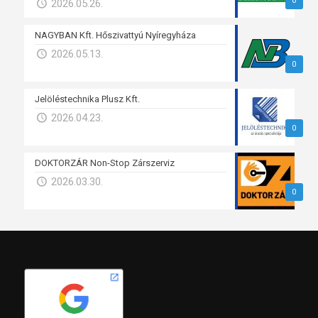
0
2026.05.26.
NAGYBAN Kft. Hőszivattyú Nyíregyháza
2026.05.13.
0
Jelöléstechnika Plusz Kft.
2026.04.23.
0
DOKTORZÁR Non-Stop Zárszerviz
2026.03.30.
0