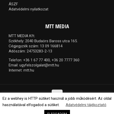
ÁSZF
Adatvédelmi nyilatkozat
MTT MEDIA
MTT MEDIA Kft.
Székhely: 2040 Budaörs Baross utca 165.
Cégjegyzék szám: 13 09 166814
Adószám: 24753283-2-13
Telefon:
+36 1 67 77 400,
+36 20 7777 360
Email:
ugyfelszolgalat@mtt.hu
Internet:
mtt.hu
Ez a webhey is HTTP sütiket használ a jobb működésért. Az oldal
használatával elfogadod a sütiket.
Adatvédelmi tájékoztató
© 2021 MTT Media Kft. Minden jog fenntartva.
ELFOGADOM