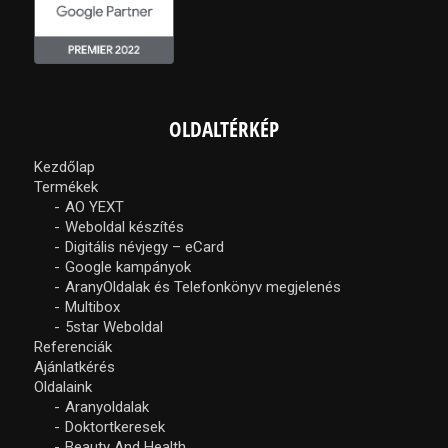
OLDALTÉRKÉP
Kezdőlap
Termékek
AO YEXT
Weboldal készítés
Digitális névjegy – eCard
Google kampányok
AranyOldalak és Telefonkönyv megjelenés
Multibox
5star Weboldal
Referenciák
Ajánlatkérés
Oldalaink
Aranyoldalak
Doktortkeresek
Beauty And Health