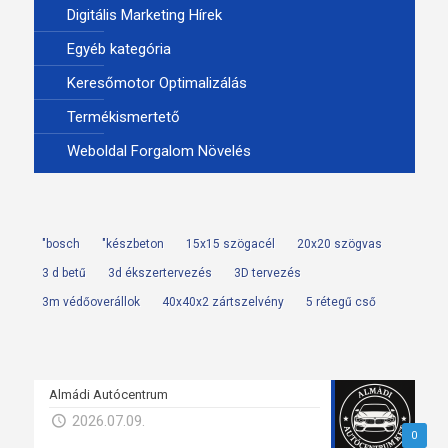
Digitális Marketing Hírek
Egyéb kategória
Keresőmotor Optimalizálás
Termékismertető
Weboldal Forgalom Növelés
"bosch
"készbeton
15x15 szögacél
20x20 szögvas
3 d betű
3d ékszertervezés
3D tervezés
3m védőoverállok
40x40x2 zártszelvény
5 rétegű cső
Almádi Autócentrum
2026.07.09.
0