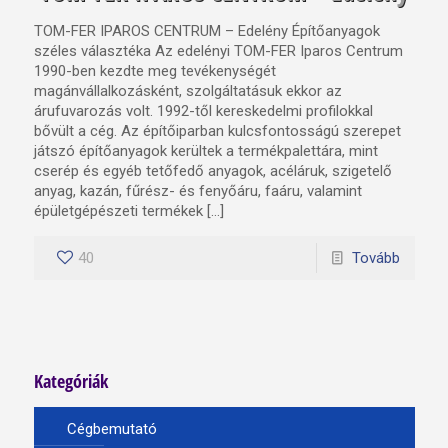
TOM-FER IPAROS CENTRUM – Edelény Építőanyagok
széles választéka Az edelényi TOM-FER Iparos Centrum
1990-ben kezdte meg tevékenységét
magánvállalkozásként, szolgáltatásuk ekkor az
árufuvarozás volt. 1992-től kereskedelmi profilokkal
bővült a cég. Az építőiparban kulcsfontosságú szerepet
játszó építőanyagok kerültek a termékpalettára, mint
cserép és egyéb tetőfedő anyagok, acéláruk, szigetelő
anyag, kazán, fűrész- és fenyőáru, faáru, valamint
épületgépészeti termékek […]
40
Tovább
Kategóriák
Cégbemutató