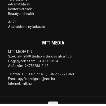
eAranyOldalak
Doktortkeresek
Beautyandhealth
ÁSZF
Adatvédelmi nyilatkozat
MTT MEDIA
MTT MEDIA Kft.
Székhely: 2040 Budaörs Baross utca 165.
Cégjegyzék szám: 13 09 166814
Adószám: 24753283-2-13
Telefon:
+36 1 67 77 400,
+36 20 7777 360
Email:
ugyfelszolgalat@mtt.hu
Internet:
mtt.hu