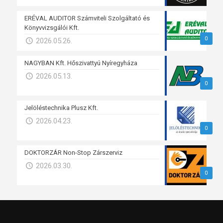
ERÉVAL AUDITOR Számviteli Szolgáltató és
Könyvvizsgálói Kft.
0
2026.05.26.
NAGYBAN Kft. Hőszivattyú Nyíregyháza
2026.05.13.
0
Jelöléstechnika Plusz Kft.
2026.04.23.
0
DOKTORZÁR Non-Stop Zárszerviz
2026.03.30.
0