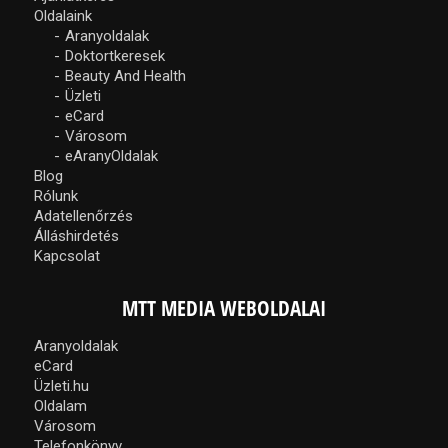
Oldalaink
Aranyoldalak
Doktortkeresek
Beauty And Health
Üzleti
eCard
Városom
eAranyOldalak
Blog
Rólunk
Adatellenőrzés
Álláshirdetés
Kapcsolat
MTT MEDIA WEBOLDALAI
Aranyoldalak
eCard
Üzleti.hu
Oldalam
Városom
Telefonkönyv