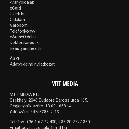
Aranyoldalak
eCard
Üzleti.hu
Oldalam
Városom
Telefonkönyv
eAranyOldalak
Doktortkeresek
Beautyandhealth
ÁSZF
Adatvédelmi nyilatkozat
MTT MEDIA
MTT MEDIA Kft.
Székhely: 2040 Budaörs Baross utca 165.
Cégjegyzék szám: 13 09 166814
Adószám: 24753283-2-13
Telefon:
+36 1 67 77 400,
+36 20 7777 360
Email:
ugyfelszolgalat@mtt.hu