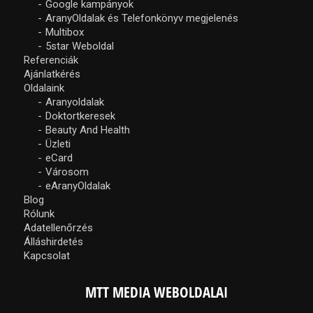
Google kampányok
AranyOldalak és Telefonkönyv megjelenés
Multibox
5star Weboldal
Referenciák
Ajánlatkérés
Oldalaink
Aranyoldalak
Doktortkeresek
Beauty And Health
Üzleti
eCard
Városom
eAranyOldalak
Blog
Rólunk
Adatellenőrzés
Álláshirdetés
Kapcsolat
MTT MEDIA WEBOLDALAI