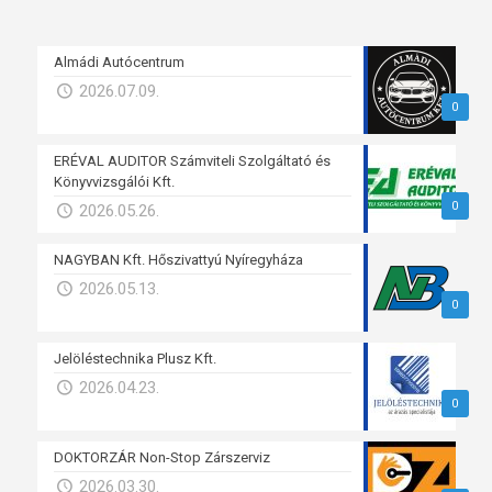
Almádi Autócentrum
2026.07.09.
0
ERÉVAL AUDITOR Számviteli Szolgáltató és
Könyvvizsgálói Kft.
0
2026.05.26.
NAGYBAN Kft. Hőszivattyú Nyíregyháza
2026.05.13.
0
Jelöléstechnika Plusz Kft.
2026.04.23.
0
DOKTORZÁR Non-Stop Zárszerviz
2026.03.30.