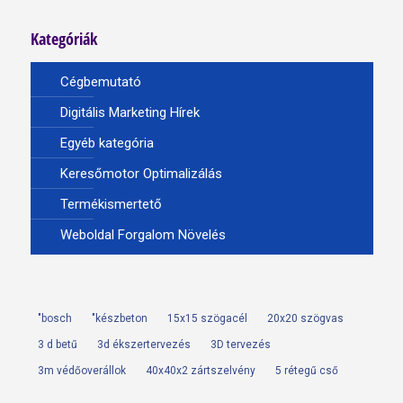
Kategóriák
Cégbemutató
Digitális Marketing Hírek
Egyéb kategória
Keresőmotor Optimalizálás
Termékismertető
Weboldal Forgalom Növelés
"bosch
"készbeton
15x15 szögacél
20x20 szögvas
3 d betű
3d ékszertervezés
3D tervezés
3m védőoverállok
40x40x2 zártszelvény
5 rétegű cső