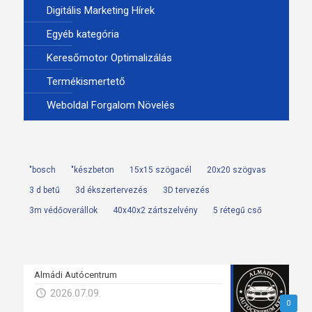
Digitális Marketing Hírek
Egyéb kategória
Keresőmotor Optimalizálás
Termékismertető
Weboldal Forgalom Növelés
"bosch
"készbeton
15x15 szögacél
20x20 szögvas
3 d betű
3d ékszertervezés
3D tervezés
3m védőoverállok
40x40x2 zártszelvény
5 rétegű cső
Almádi Autócentrum
2026.07.09.
0