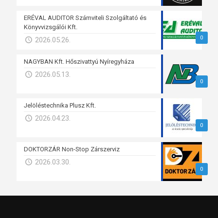
ERÉVAL AUDITOR Számviteli Szolgáltató és
Könyvvizsgálói Kft.
0
2026.05.26.
NAGYBAN Kft. Hőszivattyú Nyíregyháza
2026.05.13.
0
Jelöléstechnika Plusz Kft.
2026.04.23.
0
DOKTORZÁR Non-Stop Zárszerviz
2026.03.30.
0