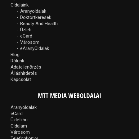
Oldalaink
Aranyoldalak
Doktortkeresek
Beauty And Health
Üzleti
eCard
Városom
eAranyOldalak
Blog
Rólunk
Adatellenőrzés
Álláshirdetés
Kapcsolat
MTT MEDIA WEBOLDALAI
Aranyoldalak
eCard
Üzleti.hu
Oldalam
Városom
Telefonkönyv