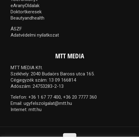
eAranyOldalak
Doktortkeresek
Beautyandhealth
ÁSZF
Adatvédelmi nyilatkozat
MTT MEDIA
MTT MEDIA Kft.
Székhely: 2040 Budaörs Baross utca 165.
Cégjegyzék szám: 13 09 166814
Adószám: 24753283-2-13
Telefon:
+36 1 67 77 400,
+36 20 7777 360
Email:
ugyfelszolgalat@mtt.hu
Internet:
mtt.hu