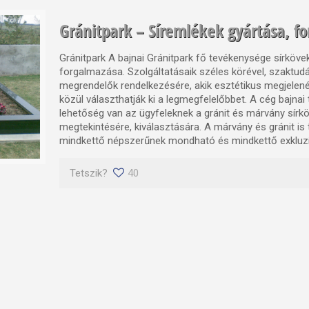
Gránitpark – Síremlékek gyártása, f
Gránitpark A bajnai Gránitpark fő tevékenysége sírköve
forgalmazása. Szolgáltatásaik széles körével, szaktudá
megrendelők rendelkezésére, akik esztétikus megjelen
közül választhatják ki a legmegfelelőbbet. A cég bajnai
lehetőség van az ügyfeleknek a gránit és márvány sírk
megtekintésére, kiválasztására. A márvány és gránit is
mindkettő népszerűnek mondható és mindkettő exkluzí
Tetszik?
40