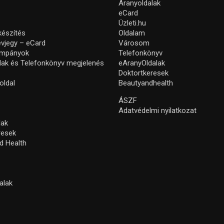
Aranyoldalak
eCard
Üzleti.hu
készítés
Oldalam
névjegy – eCard
Városom
ampányok
Telefonkönyv
lak és Telefonkönyv megjelenés
eAranyOldalak
Doktortkeresek
oldal
Beautyandhealth
ÁSZF
Adatvédelmi nyilatkozat
lak
resek
d Health
alak
s