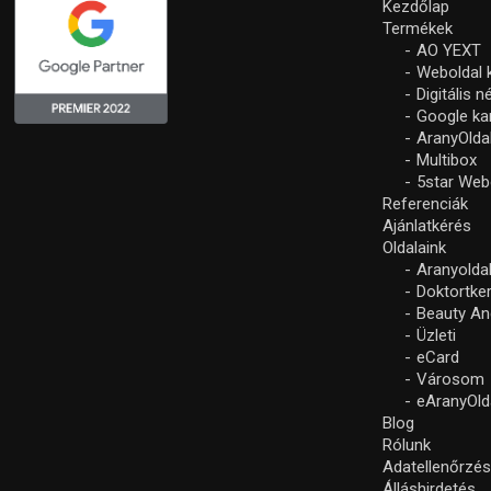
Kezdőlap
Termékek
AO YEXT
Weboldal 
Digitális 
Google k
AranyOlda
Multibox
5star Web
Referenciák
Ajánlatkérés
Oldalaink
Aranyolda
Doktortke
Beauty An
Üzleti
eCard
Városom
eAranyOld
Blog
Rólunk
Adatellenőrzé
Álláshirdetés