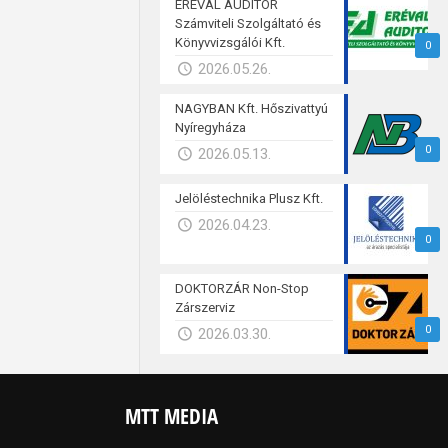
ERÉVAL AUDITOR
Számviteli Szolgáltató és
Könyvvizsgálói Kft.
0
2026.05.26.
NAGYBAN Kft. Hőszivattyú
Nyíregyháza
0
2026.05.13.
Jelöléstechnika Plusz Kft.
2026.04.23.
0
DOKTORZÁR Non-Stop
Zárszerviz
0
2026.03.30.
MTT MEDIA