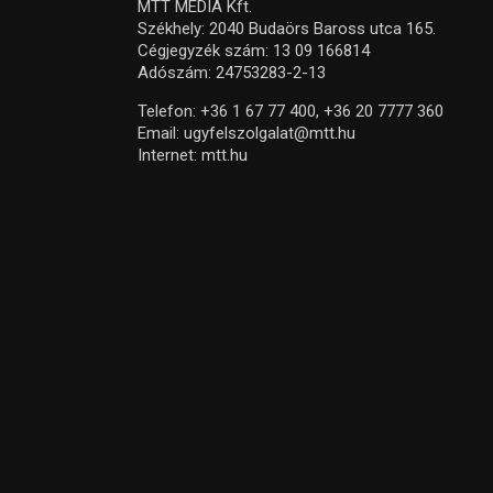
MTT MEDIA Kft.
Székhely: 2040 Budaörs Baross utca 165.
Cégjegyzék szám: 13 09 166814
Adószám: 24753283-2-13
Telefon:
+36 1 67 77 400,
+36 20 7777 360
Email:
ugyfelszolgalat@mtt.hu
Internet:
mtt.hu