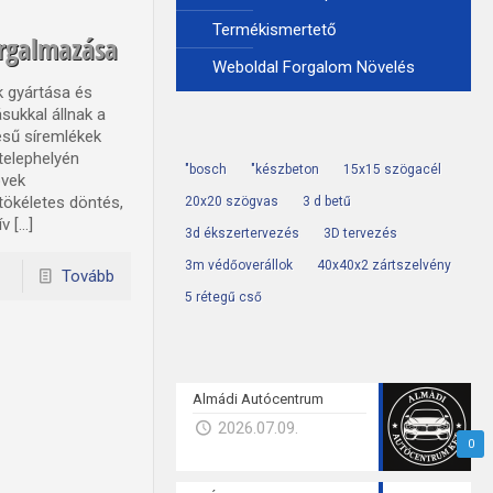
Termékismertető
orgalmazása
Weboldal Forgalom Növelés
k gyártása és
sukkal állnak a
ésű síremlékek
 telephelyén
"bosch
"készbeton
15x15 szögacél
övek
 tökéletes döntés,
20x20 szögvas
3 d betű
v […]
3d ékszertervezés
3D tervezés
3m védőoverállok
40x40x2 zártszelvény
Tovább
5 rétegű cső
Almádi Autócentrum
2026.07.09.
0