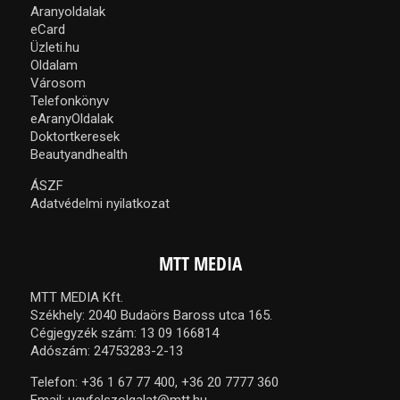
Aranyoldalak
eCard
Üzleti.hu
Oldalam
Városom
Telefonkönyv
eAranyOldalak
Doktortkeresek
Beautyandhealth
ÁSZF
Adatvédelmi nyilatkozat
MTT MEDIA
MTT MEDIA Kft.
Székhely: 2040 Budaörs Baross utca 165.
Cégjegyzék szám: 13 09 166814
Adószám: 24753283-2-13
Telefon:
+36 1 67 77 400,
+36 20 7777 360