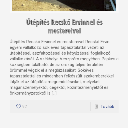
Útépítés Recskó Ervinnel és
mestereivel
Útépítés Recskó Ervinnel és mestereivel Recskó Ervin
egyéni vállalkozó sok éves tapasztalattal vezeti az
útépítéssel, aszfaltozással és kátyúzással foglalkozó
vállalkozását. A székhelye Veszprém megyében, Papkeszi
községben található, de az ország teljes területén
örömmel végzik el a megbízásaikat. Sokéves
tapasztalattal és mindenben felkészült szakemberekkel
látják el az útépítési megrendeléseiket, melyeket
magánszemélyektől, cégektől, közintézményektől és
önkormányzatoktól is […]
92
Tovább