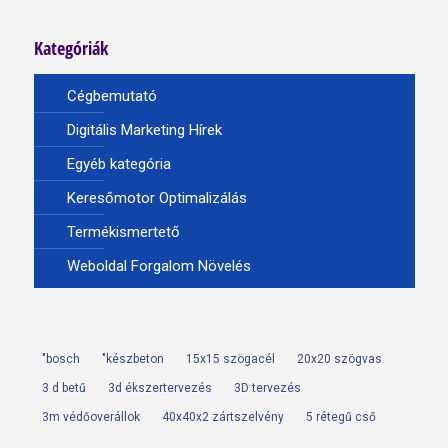
Kategóriák
Cégbemutató
Digitális Marketing Hírek
Egyéb kategória
Keresőmotor Optimalizálás
Termékismertető
Weboldal Forgalom Növelés
"bosch
"készbeton
15x15 szögacél
20x20 szögvas
3 d betű
3d ékszertervezés
3D tervezés
3m védőoverállok
40x40x2 zártszelvény
5 rétegű cső