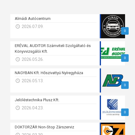
Almádi Autócentrum
2026.07.09.
0
ERÉVAL AUDITOR Számviteli Szolgáltató és
Könyvvizsgálói Kft.
0
2026.05.26.
NAGYBAN Kft. Hőszivattyú Nyíregyháza
2026.05.13.
0
Jelöléstechnika Plusz Kft.
2026.04.23.
0
DOKTORZÁR Non-Stop Zárszerviz