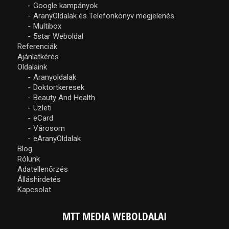
Google kampányok
AranyOldalak és Telefonkönyv megjelenés
Multibox
5star Weboldal
Referenciák
Ajánlatkérés
Oldalaink
Aranyoldalak
Doktortkeresek
Beauty And Health
Üzleti
eCard
Városom
eAranyOldalak
Blog
Rólunk
Adatellenőrzés
Álláshirdetés
Kapcsolat
MTT MEDIA WEBOLDALAI