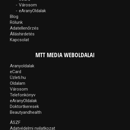
Városom
eAranyOldalak
Blog
Rólunk
Adatellenőrzés
Álláshirdetés
Kapcsolat
MTT MEDIA WEBOLDALAI
Aranyoldalak
eCard
Üzleti.hu
Oldalam
Városom
Telefonkönyv
eAranyOldalak
Doktortkeresek
Beautyandhealth
ÁSZF
Adatvédelmi nyilatkozat