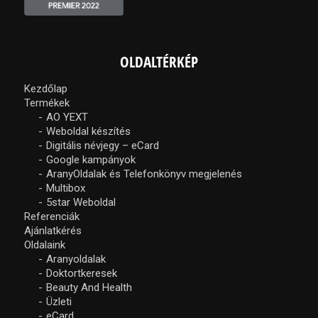
OLDALTÉRKÉP
Kezdőlap
Termékek
AO YEXT
Weboldal készítés
Digitális névjegy – eCard
Google kampányok
AranyOldalak és Telefonkönyv megjelenés
Multibox
5star Weboldal
Referenciák
Ajánlatkérés
Oldalaink
Aranyoldalak
Doktortkeresek
Beauty And Health
Üzleti
eCard