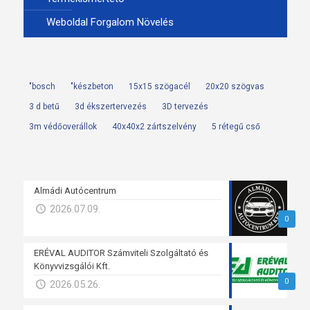
Weboldal Forgalom Növelés
"bosch
"készbeton
15x15 szögacél
20x20 szögvas
3 d betű
3d ékszertervezés
3D tervezés
3m védőoverállok
40x40x2 zártszelvény
5 rétegű cső
Almádi Autócentrum
2026.07.09.
0
ERÉVAL AUDITOR Számviteli Szolgáltató és
Könyvvizsgálói Kft.
0
2026.05.26.