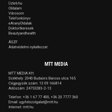
Üzleti.hu
Oldalam
Városom
Telefonkönyv
eAranyOldalak
Doktortkeresek
Beautyandhealth
ÁSZF
Adatvédelmi nyilatkozat
MTT MEDIA
MTT MEDIA Kft.
Székhely: 2040 Budaörs Baross utca 165.
Cégjegyzék szám: 13 09 166814
Adószám: 24753283-2-13
Telefon:
+36 1 67 77 400,
+36 20 7777 360
Email:
ugyfelszolgalat@mtt.hu
Internet:
mtt.hu