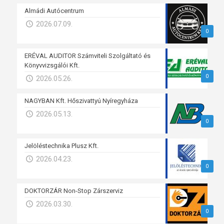
Almádi Autócentrum
2026.07.09.
0
ERÉVAL AUDITOR Számviteli Szolgáltató és
Könyvvizsgálói Kft.
0
2026.05.26.
NAGYBAN Kft. Hőszivattyú Nyíregyháza
2026.05.13.
0
Jelöléstechnika Plusz Kft.
2026.04.23.
0
DOKTORZÁR Non-Stop Zárszerviz
2026.03.30.
0