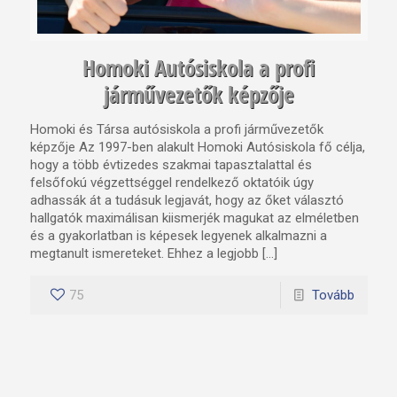
Homoki Autósiskola a profi
járművezetők képzője
Homoki és Társa autósiskola a profi járművezetők
képzője Az 1997-ben alakult Homoki Autósiskola fő célja,
hogy a több évtizedes szakmai tapasztalattal és
felsőfokú végzettséggel rendelkező oktatóik úgy
adhassák át a tudásuk legjavát, hogy az őket választó
hallgatók maximálisan kiismerjék magukat az elméletben
és a gyakorlatban is képesek legyenek alkalmazni a
megtanult ismereteket. Ehhez a legjobb […]
75
Tovább