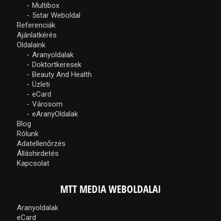
Multibox
5star Weboldal
Referenciák
Ajánlatkérés
Oldalaink
Aranyoldalak
Doktortkeresek
Beauty And Health
Üzleti
eCard
Városom
eAranyOldalak
Blog
Rólunk
Adatellenőrzés
Álláshirdetés
Kapcsolat
MTT MEDIA WEBOLDALAI
Aranyoldalak
eCard