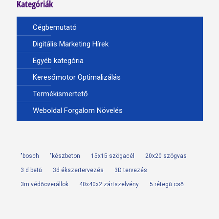
Kategóriák
Cégbemutató
Digitális Marketing Hírek
Egyéb kategória
Keresőmotor Optimalizálás
Termékismertető
Weboldal Forgalom Növelés
"bosch
"készbeton
15x15 szögacél
20x20 szögvas
3 d betű
3d ékszertervezés
3D tervezés
3m védőoverállok
40x40x2 zártszelvény
5 rétegű cső