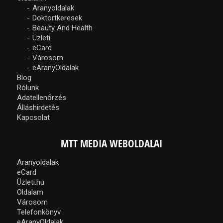
Aranyoldalak
Doktortkeresek
Beauty And Health
Üzleti
eCard
Városom
eAranyOldalak
Blog
Rólunk
Adatellenőrzés
Álláshirdetés
Kapcsolat
MTT MEDIA WEBOLDALAI
Aranyoldalak
eCard
Üzleti.hu
Oldalam
Városom
Telefonkönyv
eAranyOldalak