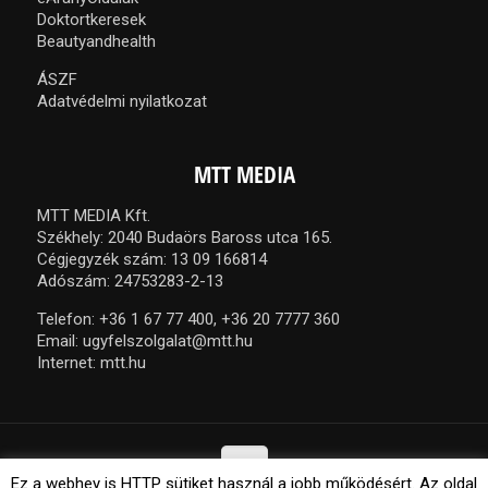
Doktortkeresek
Beautyandhealth
ÁSZF
Adatvédelmi nyilatkozat
MTT MEDIA
MTT MEDIA Kft.
Székhely: 2040 Budaörs Baross utca 165.
Cégjegyzék szám: 13 09 166814
Adószám: 24753283-2-13
Telefon:
+36 1 67 77 400,
+36 20 7777 360
Email:
ugyfelszolgalat@mtt.hu
Internet:
mtt.hu
Ez a webhey is HTTP sütiket használ a jobb működésért. Az oldal