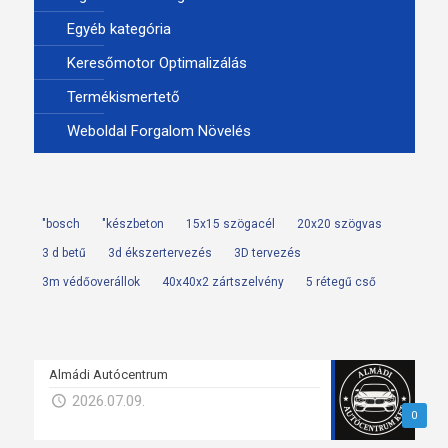
Egyéb kategória
Keresőmotor Optimalizálás
Termékismertető
Weboldal Forgalom Növelés
"bosch
"készbeton
15x15 szögacél
20x20 szögvas
3 d betű
3d ékszertervezés
3D tervezés
3m védőoverállok
40x40x2 zártszelvény
5 rétegű cső
Almádi Autócentrum
2026.07.09.
0