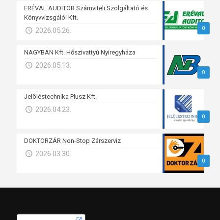
ERÉVAL AUDITOR Számviteli Szolgáltató és
Könyvvizsgálói Kft.
0
2026.05.26.
NAGYBAN Kft. Hőszivattyú Nyíregyháza
2026.05.13.
0
Jelöléstechnika Plusz Kft.
2026.04.23.
0
DOKTORZÁR Non-Stop Zárszerviz
2026.03.30.
0