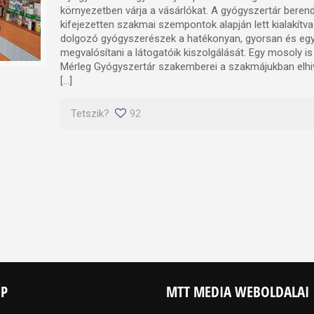
környezetben várja a vásárlókat. A gyógyszertár bere
kifejezetten szakmai szempontok alapján lett kialakítva 
dolgozó gyógyszerészek a hatékonyan, gyorsan és egy
megvalósítani a látogatóik kiszolgálását. Egy mosoly is
Mérleg Gyógyszertár szakemberei a szakmájukban elhiv
[…]
Tetszik?
92
ÉP
MTT MEDIA WEBOLDALAI