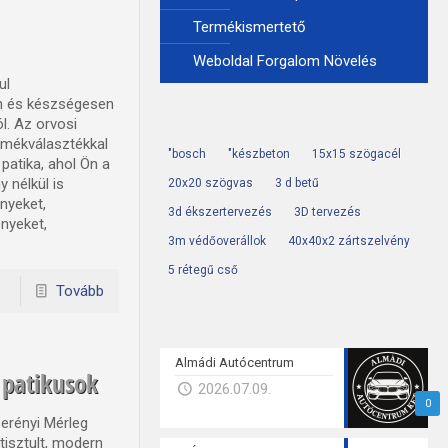
Termékismertető
Weboldal Forgalom Növelés
ul
en és készségesen
l. Az orvosi
ermékválasztékkal
"bosch
"készbeton
15x15 szögacél
patika, ahol Ön a
 nélkül is
20x20 szögvas
3 d betű
nyeket,
3d ékszertervezés
3D tervezés
nyeket,
3m védőoverállok
40x40x2 zártszelvény
5 rétegű cső
Tovább
Almádi Autócentrum
 patikusok
2026.07.09.
0
erényi Mérleg
tisztult, modern