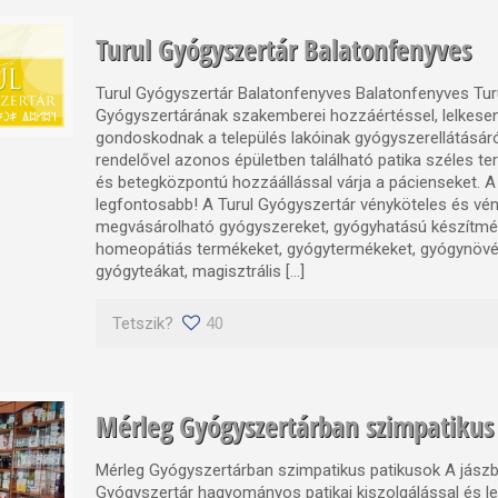
Turul Gyógyszertár Balatonfenyves
Turul Gyógyszertár Balatonfenyves Balatonfenyves Tur
Gyógyszertárának szakemberei hozzáértéssel, lelkes
gondoskodnak a település lakóinak gyógyszerellátásáró
rendelővel azonos épületben található patika széles t
és betegközpontú hozzáállással várja a pácienseket. A 
legfontosabb! A Turul Gyógyszertár vényköteles és vény
megvásárolható gyógyszereket, gyógyhatású készítmé
homeopátiás termékeket, gyógytermékeket, gyógynövé
gyógyteákat, magisztrális […]
Tetszik?
40
Mérleg Gyógyszertárban szimpatikus
Mérleg Gyógyszertárban szimpatikus patikusok A jászb
Gyógyszertár hagyományos patikai kiszolgálással és le