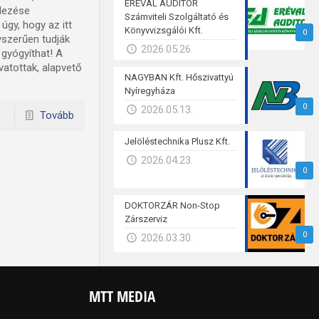
ERÉVAL AUDITOR
ndezése
Számviteli Szolgáltató és
úgy, hogy az itt
Könyvvizsgálói Kft.
0
szerűen tudják
2026.05.26.
 gyógyíthat! A
atottak, alapvető
NAGYBAN Kft. Hőszivattyú
Nyíregyháza
0
2026.05.13.
Tovább
Jelöléstechnika Plusz Kft.
2026.04.23.
0
DOKTORZÁR Non-Stop
Zárszerviz
0
2026.03.30.
MTT MEDIA