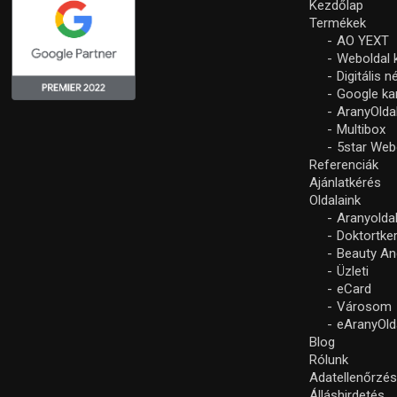
Kezdőlap
Termékek
AO YEXT
Weboldal 
Digitális 
Google k
AranyOlda
Multibox
5star Web
Referenciák
Ajánlatkérés
Oldalaink
Aranyolda
Doktortke
Beauty An
Üzleti
eCard
Városom
eAranyOld
Blog
Rólunk
Adatellenőrzé
Álláshirdetés