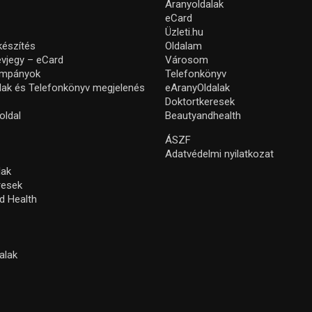
Aranyoldalak
eCard
Üzleti.hu
készítés
Oldalam
névjegy – eCard
Városom
ampányok
Telefonkönyv
lak és Telefonkönyv megjelenés
eAranyOldalak
Doktortkeresek
oldal
Beautyandhealth
ÁSZF
Adatvédelmi nyilatkozat
lak
resek
d Health
alak
s