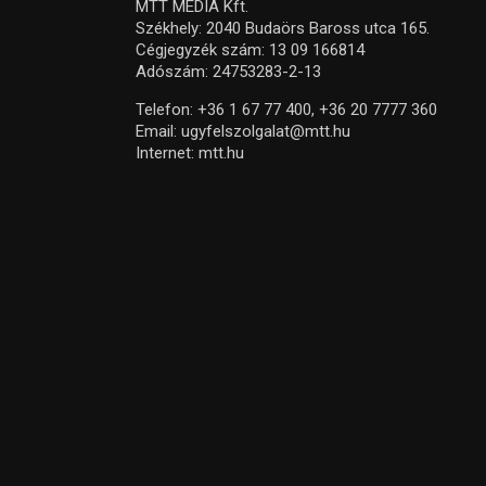
MTT MEDIA Kft.
Székhely: 2040 Budaörs Baross utca 165.
Cégjegyzék szám: 13 09 166814
Adószám: 24753283-2-13
Telefon:
+36 1 67 77 400,
+36 20 7777 360
Email:
ugyfelszolgalat@mtt.hu
Internet:
mtt.hu