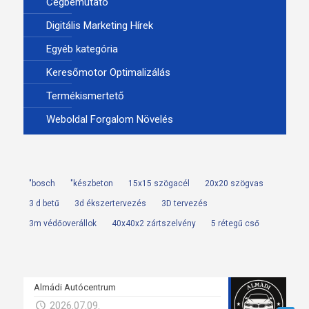
Cégbemutató
Digitális Marketing Hírek
Egyéb kategória
Keresőmotor Optimalizálás
Termékismertető
Weboldal Forgalom Növelés
"bosch
"készbeton
15x15 szögacél
20x20 szögvas
3 d betű
3d ékszertervezés
3D tervezés
3m védőoverállok
40x40x2 zártszelvény
5 rétegű cső
Almádi Autócentrum
2026.07.09.