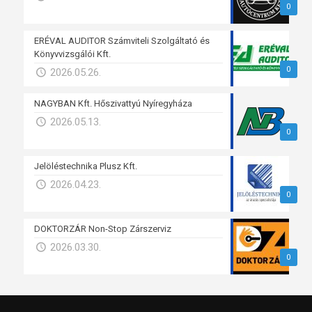
0
ERÉVAL AUDITOR Számviteli Szolgáltató és
Könyvvizsgálói Kft.
0
2026.05.26.
NAGYBAN Kft. Hőszivattyú Nyíregyháza
2026.05.13.
0
Jelöléstechnika Plusz Kft.
2026.04.23.
0
DOKTORZÁR Non-Stop Zárszerviz
2026.03.30.
0