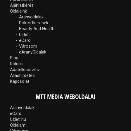
Ajánlatkérés
Oldalaink
Aranyoldalak
Doktortkeresek
Beauty And Health
Üzleti
eCard
Városom
eAranyOldalak
Blog
Rólunk
Adatellenőrzés
Álláshirdetés
Kapcsolat
MTT MEDIA WEBOLDALAI
Aranyoldalak
eCard
Üzleti.hu
Oldalam