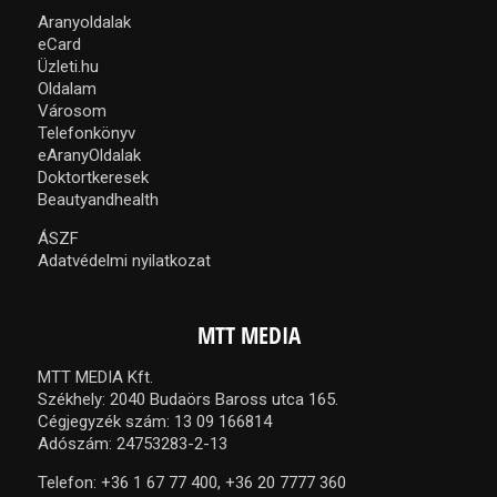
Aranyoldalak
eCard
Üzleti.hu
Oldalam
Városom
Telefonkönyv
eAranyOldalak
Doktortkeresek
Beautyandhealth
ÁSZF
Adatvédelmi nyilatkozat
MTT MEDIA
MTT MEDIA Kft.
Székhely: 2040 Budaörs Baross utca 165.
Cégjegyzék szám: 13 09 166814
Adószám: 24753283-2-13
Telefon:
+36 1 67 77 400,
+36 20 7777 360