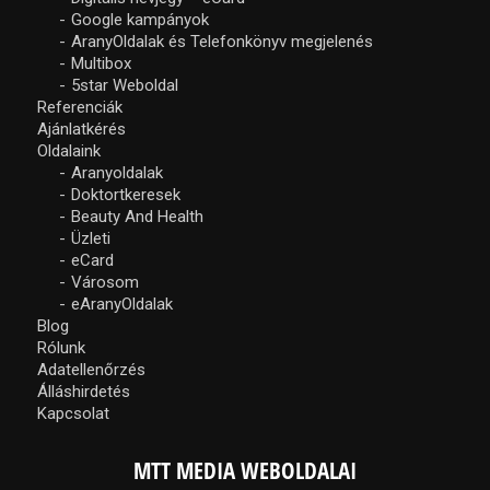
Google kampányok
AranyOldalak és Telefonkönyv megjelenés
Multibox
5star Weboldal
Referenciák
Ajánlatkérés
Oldalaink
Aranyoldalak
Doktortkeresek
Beauty And Health
Üzleti
eCard
Városom
eAranyOldalak
Blog
Rólunk
Adatellenőrzés
Álláshirdetés
Kapcsolat
MTT MEDIA WEBOLDALAI