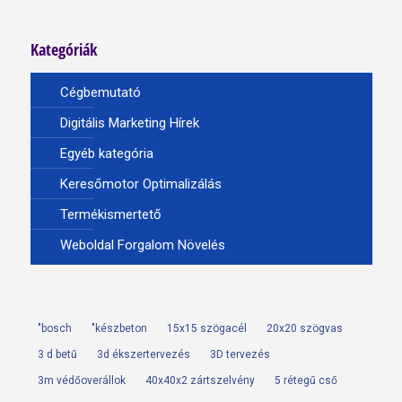
Kategóriák
Cégbemutató
Digitális Marketing Hírek
Egyéb kategória
Keresőmotor Optimalizálás
Termékismertető
Weboldal Forgalom Növelés
"bosch
"készbeton
15x15 szögacél
20x20 szögvas
3 d betű
3d ékszertervezés
3D tervezés
3m védőoverállok
40x40x2 zártszelvény
5 rétegű cső