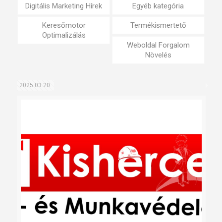
Digitális Marketing Hírek
Egyéb kategória
Keresőmotor
Termékismertető
Optimalizálás
Weboldal Forgalom
Növelés
2025.03.20.