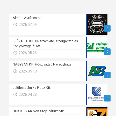
Almádi Autócentrum
2026.07.09.
0
ERÉVAL AUDITOR Számviteli Szolgáltató és
Könyvvizsgálói Kft.
0
2026.05.26.
NAGYBAN Kft. Hőszivattyú Nyíregyháza
2026.05.13.
0
Jelöléstechnika Plusz Kft.
2026.04.23.
0
DOKTORZÁR Non-Stop Zárszerviz